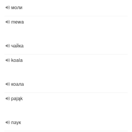
моли
mewa
чайка
koala
коала
pająk
паук