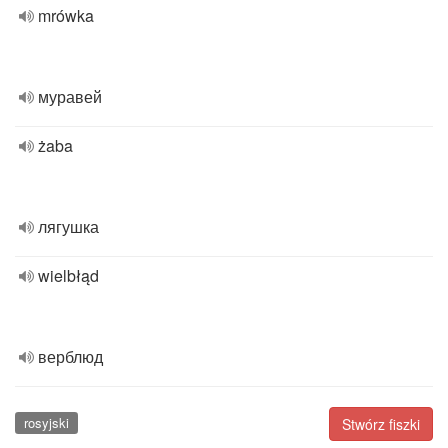
mrówka
муравей
żaba
лягушка
wielbłąd
верблюд
rosyjski
Stwórz fiszki