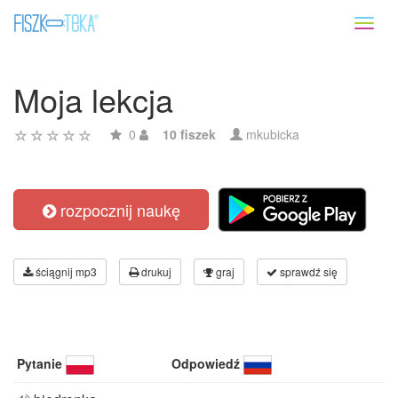
Toggl
naviga
Moja lekcja
0
10 fiszek
mkubicka
rozpocznij naukę
ściągnij mp3
drukuj
graj
sprawdź się
Pytanie
Odpowiedź