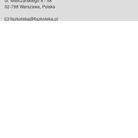
ul. Mielczarskiego 8 / 58
02-798 Warszawa, Polska
fiszkoteka@fiszkoteka.pl
NIP: 951 245 79 19
REGON: 369 727 696
Kontakt
O firmie
odezwij się do nas
o nas
współpraca
partnerzy
dla prasy
praca
staż
Oferty
blog
dla rodzin