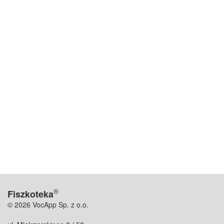
®
Fiszkoteka
© 2026 VocApp Sp. z o.o.