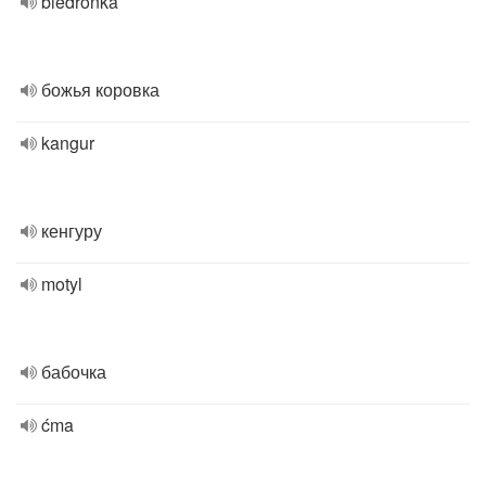
biedronka
божья коровка
kangur
кенгуру
motyl
бабочка
ćma