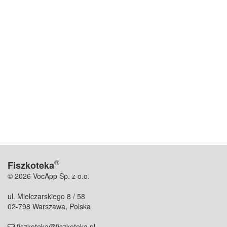
®
Fiszkoteka
© 2026 VocApp Sp. z o.o.
ul. Mielczarskiego 8 / 58
02-798 Warszawa, Polska
fiszkoteka@fiszkoteka.pl