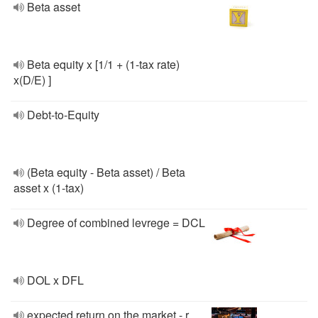
Beta asset
Beta equity x [1/1 + (1-tax rate)
x(D/E) ]
Debt-to-Equity
(Beta equity - Beta asset) / Beta
asset x (1-tax)
Degree of combined levrege = DCL
DOL x DFL
expected return on the market - r