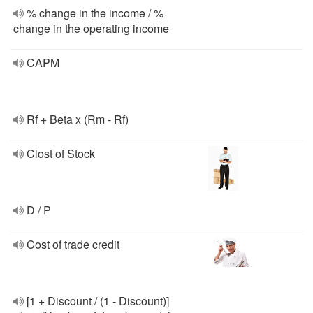
% change in the income / %
change in the operating income
CAPM
Rf + Beta x (Rm - Rf)
Clost of Stock
D / P
Cost of trade credit
[1 + Discount / (1 - Discount)]