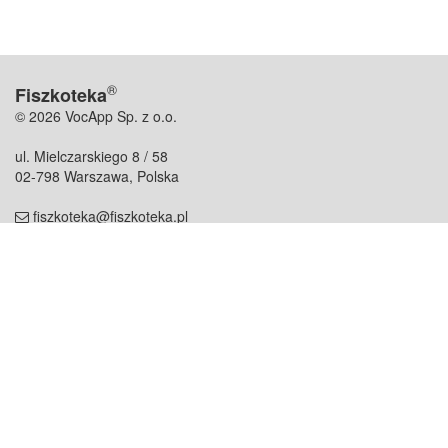
®
Fiszkoteka
© 2026 VocApp Sp. z o.o.
ul. Mielczarskiego 8 / 58
02-798 Warszawa, Polska
fiszkoteka@fiszkoteka.pl
NIP: 951 245 79 19
REGON: 369 727 696
Kontakt
O firmie