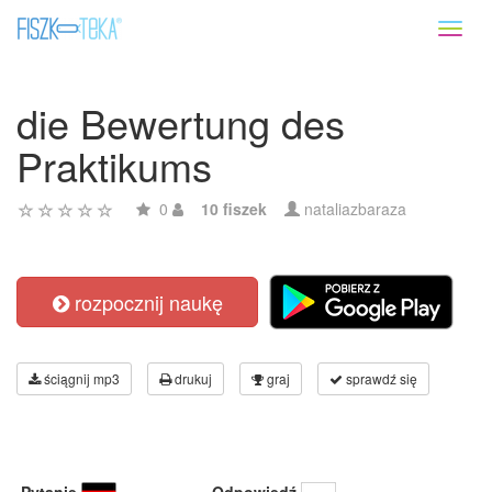
Toggl
naviga
die Bewertung des
Praktikums
0
10 fiszek
nataliazbaraza
rozpocznij naukę
ściągnij mp3
drukuj
graj
sprawdź się