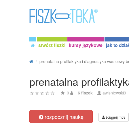
stwórz fiszki
kursy językowe
jak to dzia
prenatalna profilaktyka i diagnostyka was cewy be
prenatalna profilakty
0
6 fiszek
awisniewski9
rozpocznij naukę
ściągnij mp3