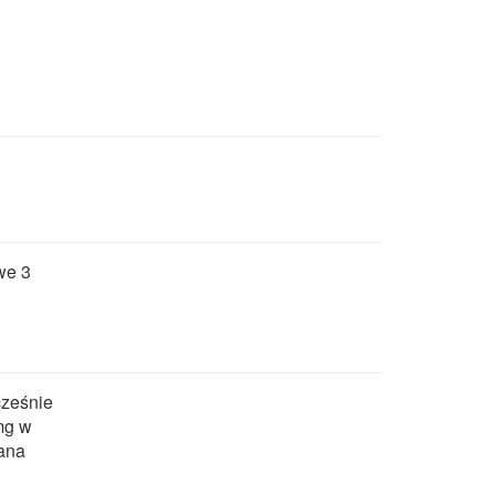
we 3
cześnie
mg w
wana