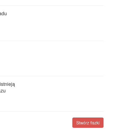
adu
istnieją
azu
Stwórz fiszki