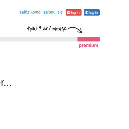
załóż konto
zaloguj się
log in
log in
premium
...