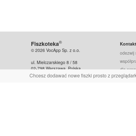
®
Fiszkoteka
Kontak
© 2026 VocApp Sp. z o.o.
odezwij 
współpr
ul. Mielczarskiego 8 / 58
02-798 Warszawa, Polska
dla pras
Chcesz dodawać nowe fiszki prosto z przeglądar
fiszkoteka@fiszkoteka.pl
Oferty
dla rodz
NIP: 951 245 79 19
dla kore
REGON: 369 727 696
Pomoc
Najczęst