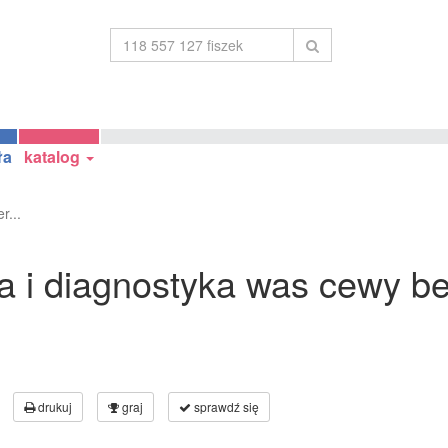
ła
katalog
r...
ka i diagnostyka was cewy ber
drukuj
graj
sprawdź się