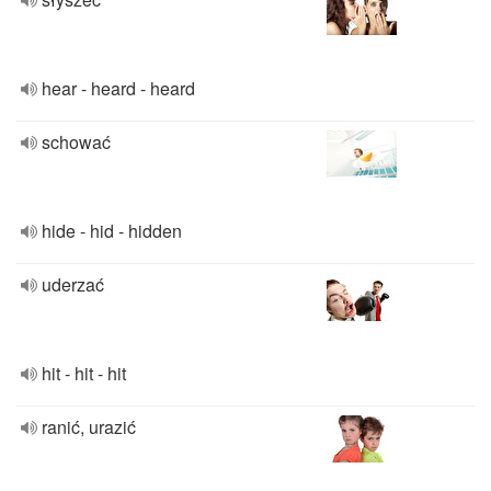
hear - heard - heard
schować
hide - hid - hidden
uderzać
hit - hit - hit
ranić, urazić