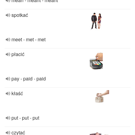
mean - meant - meant
spotkać
meet - met - met
płacić
pay - paid - paid
kłaść
put - put - put
czytać