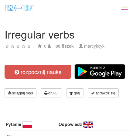
Toggl
naviga
Irregular verbs
0
80 fiszek
marcykcyk
rozpocznij naukę
ściągnij mp3
drukuj
graj
sprawdź się
Pytanie
Odpowiedź