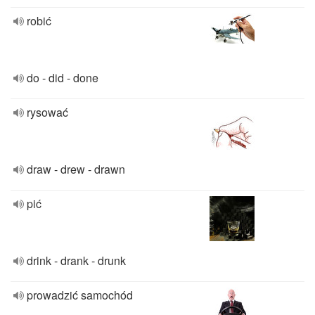
robić
do - did - done
rysować
draw - drew - drawn
pić
drink - drank - drunk
prowadzić samochód