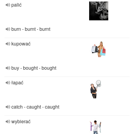
palić
burn - burnt - burnt
kupować
buy - bought - bought
łapać
catch - caught - caught
wybierać