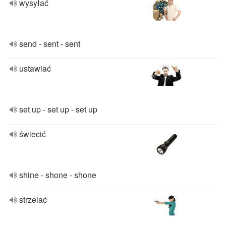
wysyłać
send - sent - sent
ustawiać
set up - set up - set up
świecić
shine - shone - shone
strzelać