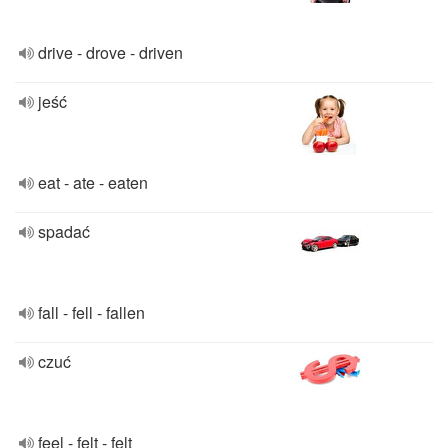
drive - drove - driven
jeść
eat - ate - eaten
spadać
fall - fell - fallen
czuć
feel - felt - felt