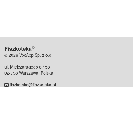
®
Fiszkoteka
© 2026 VocApp Sp. z o.o.
ul. Mielczarskiego 8 / 58
02-798 Warszawa, Polska
fiszkoteka@fiszkoteka.pl
NIP: 951 245 79 19
REGON: 369 727 696