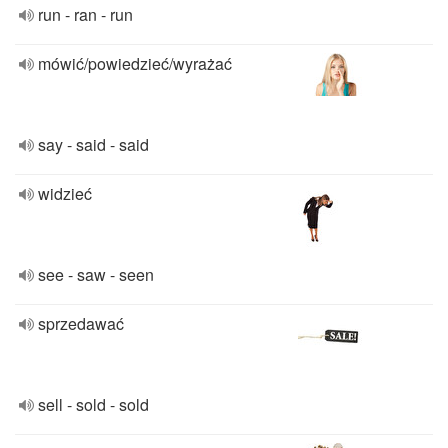
run - ran - run
mówić/powiedzieć/wyrażać
say - said - said
widzieć
see - saw - seen
sprzedawać
sell - sold - sold