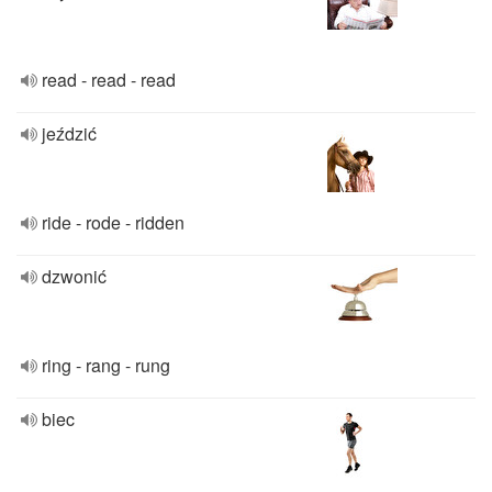
read - read - read
jeździć
ride - rode - ridden
dzwonić
ring - rang - rung
biec