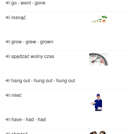
go - went - gone
rosnąć
grow - grew - grown
spędzać wolny czas
hang out - hung out - hung out
mieć
have - had - had
słyszeć