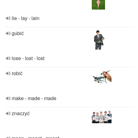
lie - lay - lain
gubić
lose - lost - lost
robić
make - made - made
znaczyć