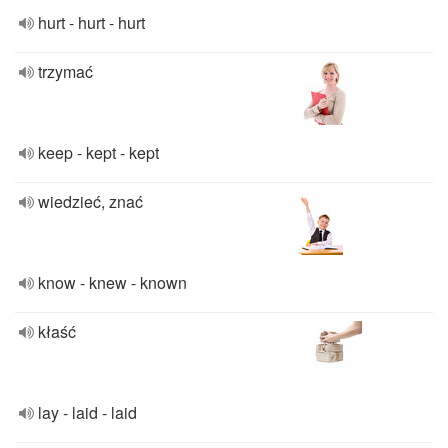
hurt - hurt - hurt
trzymać
keep - kept - kept
wiedzieć, znać
know - knew - known
kłaść
lay - laid - laid