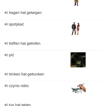
tragen hat getargen
spotykać
treffen hat getrofen
pić
trinken hat getrunken
czynic robic
tun hat getan