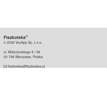
®
Fiszkoteka
© 2026 VocApp Sp. z o.o.
ul. Mielczarskiego 8 / 58
02-798 Warszawa, Polska
fiszkoteka@fiszkoteka.pl
NIP: 951 245 79 19
REGON: 369 727 696