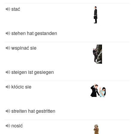
stać
stehen hat gestanden
wspinać sie
steigen ist gesiegen
kłócic sie
streiten hat gestritten
nosić