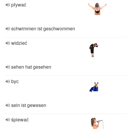
pływać
schwimmen ist geschwommen
widzieć
sehen hat gesehen
byc
sein ist gewesen
śpiewać