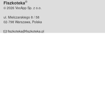
®
Fiszkoteka
© 2026 VocApp Sp. z o.o.
ul. Mielczarskiego 8 / 58
02-798 Warszawa, Polska
fiszkoteka@fiszkoteka.pl
NIP: 951 245 79 19
REGON: 369 727 696
Kontakt
O firmie
odezwij się do nas
o nas
współpraca
partnerzy
dla prasy
praca