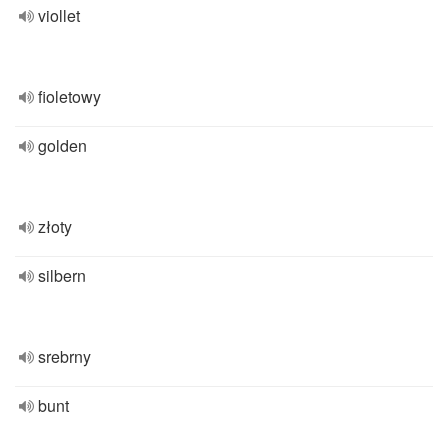
viollet
fioletowy
golden
złoty
silbern
srebrny
bunt