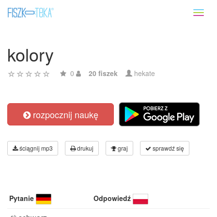
Toggl
naviga
kolory
0
20 fiszek
hekate
rozpocznij naukę
ściągnij mp3
drukuj
graj
sprawdź się
Pytanie
Odpowiedź