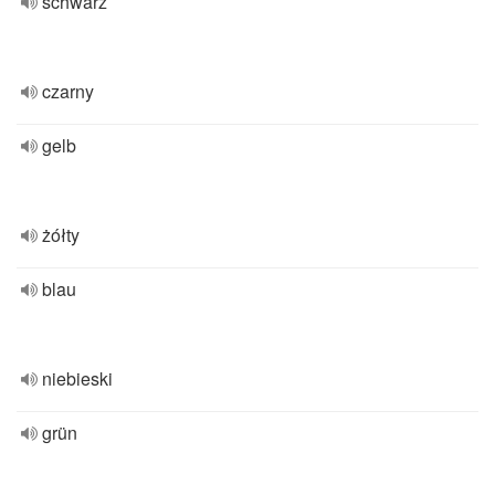
schwarz
czarny
gelb
żółty
blau
niebieski
grün