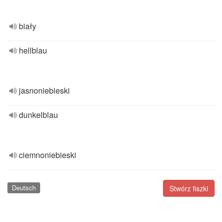
biały
hellblau
jasnoniebieski
dunkelblau
ciemnoniebieski
Deutsch
Stwórz fiszki