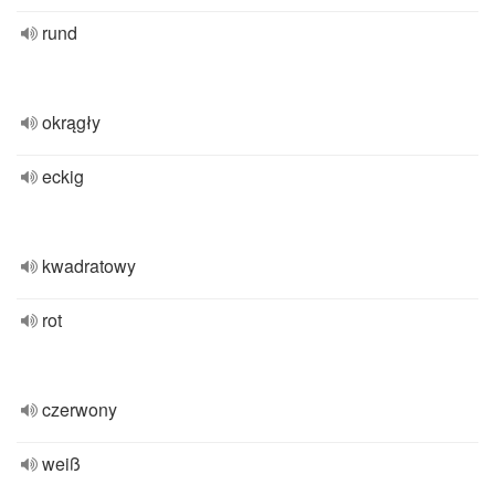
rund
okrągły
eckig
kwadratowy
rot
czerwony
weiß