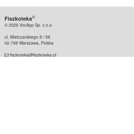
®
Fiszkoteka
© 2026 VocApp Sp. z o.o.
ul. Mielczarskiego 8 / 58
02-798 Warszawa, Polska
fiszkoteka@fiszkoteka.pl
NIP: 951 245 79 19
REGON: 369 727 696
Kontakt
O firmie
odezwij się do nas
o nas