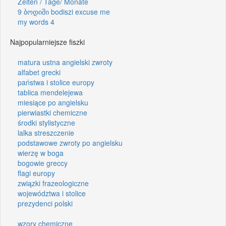
Zeiten / Tage/ Monate
9 ბოდიში bodiszi excuse me
my words 4
Najpopularniejsze fiszki
matura ustna angielski zwroty
alfabet grecki
państwa i stolice europy
tablica mendelejewa
miesiące po angielsku
pierwiastki chemiczne
środki stylistyczne
lalka streszczenie
podstawowe zwroty po angielsku
wierzę w boga
bogowie greccy
flagi europy
związki frazeologiczne
województwa i stolice
prezydenci polski
wzory chemiczne