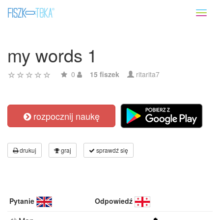
Toggl
naviga
my words 1
0
15 fiszek
ritarita7
rozpocznij naukę
drukuj
graj
sprawdź się
Pytanie
Odpowiedź