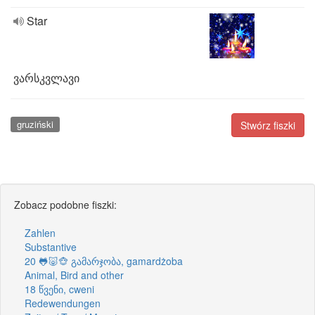
Star
ვარსკვლავი
gruziński
Stwórz fiszki
Zobacz podobne fiszki:
Zahlen
Substantive
20 🐸🐷🐵 გამარჯობა, gamardżoba
Animal, Bird and other
18 წვენი, cweni
Redewendungen