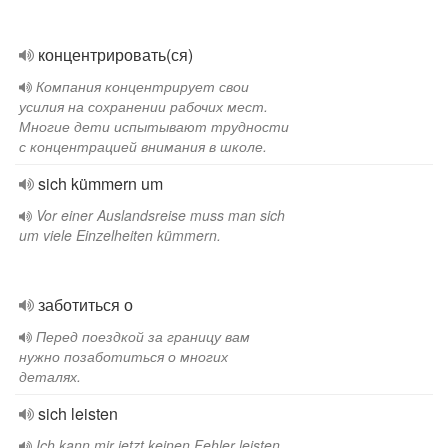
концентрировать(ся)
Компания концентрирует свои
усилия на сохранении рабочих мест.
Многие дети испытывают трудности
с концентрацией внимания в школе.
sich kümmern um
Vor einer Auslandsreise muss man sich
um viele Einzelheiten kümmern.
заботиться о
Перед поездкой за границу вам
нужно позаботиться о многих
деталях.
sich leisten
Ich kann mir jetzt keinen Fehler leisten