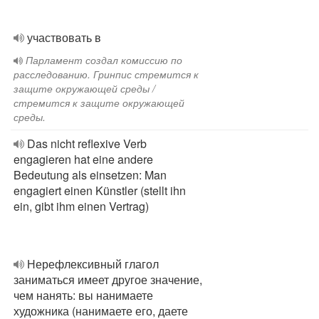
участвовать в
Парламент создал комиссию по
расследованию. Гринпис стремится к
защите окружающей среды /
стремится к защите окружающей
среды.
Das nicht reflexive Verb
engagieren hat eine andere
Bedeutung als einsetzen: Man
engagiert einen Künstler (stellt ihn
ein, gibt ihm einen Vertrag)
Нерефлексивный глагол
заниматься имеет другое значение,
чем нанять: вы нанимаете
художника (нанимаете его, даете