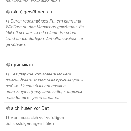
ближайшие несколько дней.
(sich) gewöhnen an
Durch regelmäßiges Füttern kann man
Wildtiere an den Menschen gewöhnen. Es
fällt oft schwer, sich in einem fremdem
Land an die dortigen Verhaltensweisen zu
gewöhnen.
привыкать
Регулярное кормление может
помочь диким животным привыкнуть к
людям. Часто бывает сложно
привыкнуть (приучить себя) к нормам
поведения в чужой стране.
sich hüten vor Dat
Man muss sich vor voreiligen
Schlussfolgerungen hüten