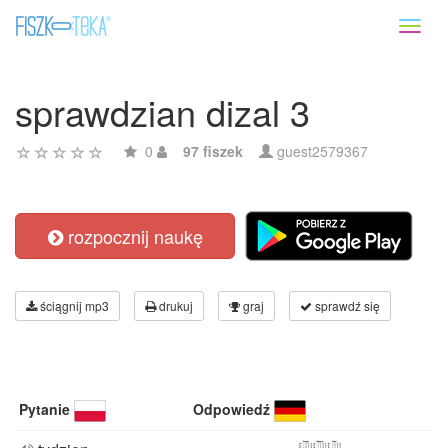
Toggl
naviga
sprawdzian dizal 3
0
97 fiszek
guest2579367
rozpocznij naukę
ściągnij mp3
drukuj
graj
sprawdź się
Pytanie
Odpowiedź