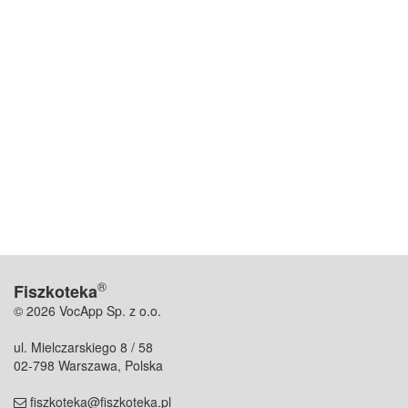
®
Fiszkoteka
© 2026 VocApp Sp. z o.o.
ul. Mielczarskiego 8 / 58
02-798 Warszawa, Polska
fiszkoteka@fiszkoteka.pl