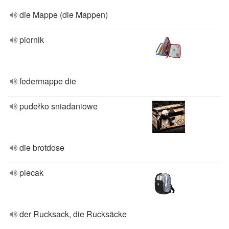
die Mappe (die Mappen)
piornik
federmappe die
pudełko sniadaniowe
die brotdose
plecak
der Rucksack, die Rucksäcke