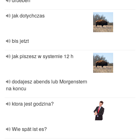
drueben
jak dotychczas
bis jetzt
jak piszesz w systemie 12 h
dodajesz abends lub Morgenstern
na koncu
ktora jest godzina?
Wie spät ist es?