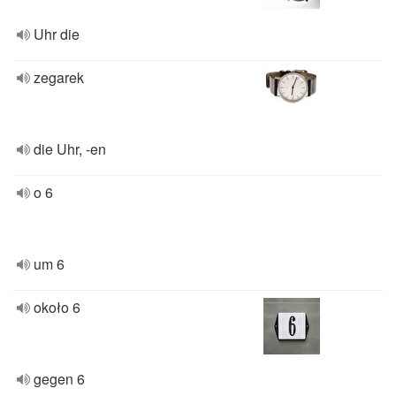
Uhr die
zegarek
die Uhr, -en
o 6
um 6
około 6
gegen 6