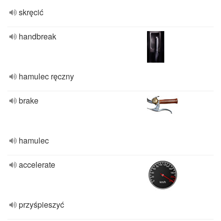
skręcić
handbreak
hamulec ręczny
brake
hamulec
accelerate
przyśpieszyć