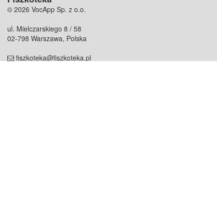
© 2026 VocApp Sp. z o.o.
ul. Mielczarskiego 8 / 58
02-798 Warszawa, Polska
fiszkoteka@fiszkoteka.pl
NIP: 951 245 79 19
REGON: 369 727 696
Kontakt
O firmie
odezwij się do nas
o nas
współpraca
partnerzy
dla prasy
praca