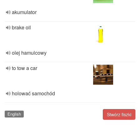
akumulator
brake oil
olej hamulcowy
to tow a car
holować samochód
English
Stwórz fiszki