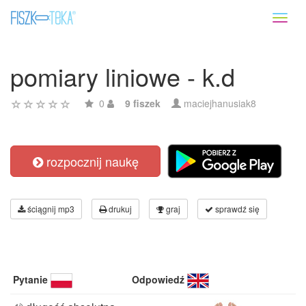
Toggl
naviga
pomiary liniowe - k.d
0
9 fiszek
maciejhanusiak8
rozpocznij naukę
ściągnij mp3
drukuj
graj
sprawdź się
Pytanie
Odpowiedź