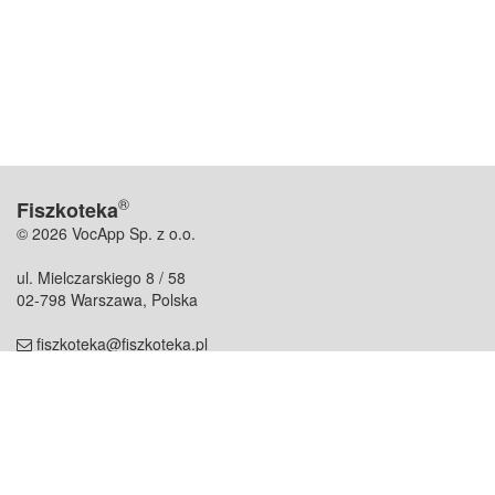
®
Fiszkoteka
© 2026 VocApp Sp. z o.o.
ul. Mielczarskiego 8 / 58
02-798 Warszawa, Polska
fiszkoteka@fiszkoteka.pl
NIP: 951 245 79 19
REGON: 369 727 696