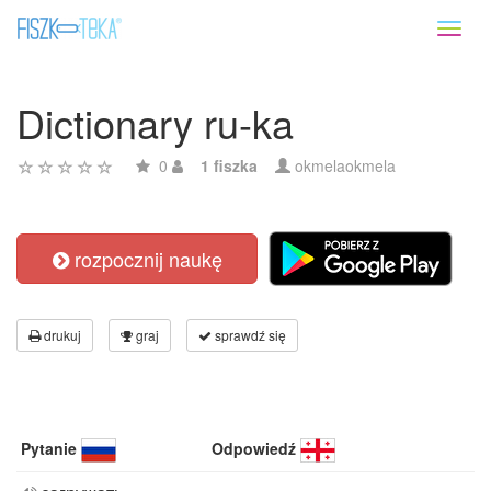
Toggl
naviga
Dictionary ru-ka
0
1 fiszka
okmelaokmela
rozpocznij naukę
drukuj
graj
sprawdź się
Pytanie
Odpowiedź