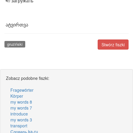
загружать
ატვირთვა
gruziński
Stwórz fiszki
Zobacz podobne fiszki:
Fragewörter
Körper
my words 8
my words 7
introduce
my words 3
transport
Словарь ka-ru