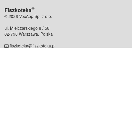
®
Fiszkoteka
© 2026 VocApp Sp. z o.o.
ul. Mielczarskiego 8 / 58
02-798 Warszawa, Polska
fiszkoteka@fiszkoteka.pl
NIP: 951 245 79 19
REGON: 369 727 696
Kontakt
O firmie
odezwij się do nas
o nas
współpraca
partnerzy