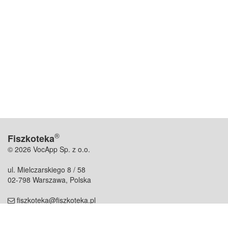
®
Fiszkoteka
© 2026 VocApp Sp. z o.o.
ul. Mielczarskiego 8 / 58
02-798 Warszawa, Polska
fiszkoteka@fiszkoteka.pl
NIP: 951 245 79 19