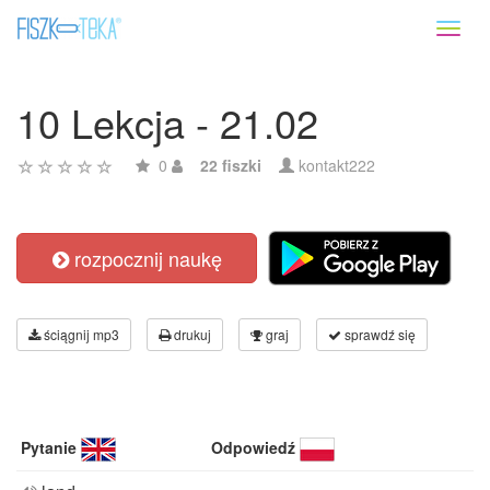
Toggl
naviga
10 Lekcja - 21.02
0
22 fiszki
kontakt222
rozpocznij naukę
ściągnij mp3
drukuj
graj
sprawdź się
Pytanie
Odpowiedź