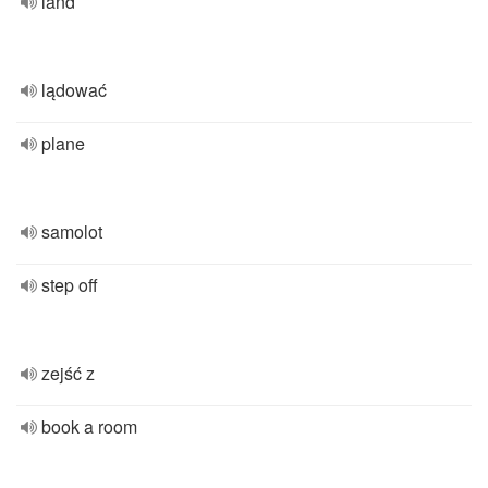
land
lądować
plane
samolot
step off
zejść z
book a room