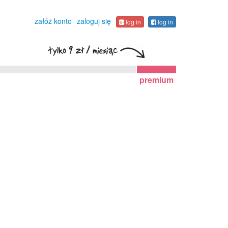
załóż konto
zaloguj się
log in
log in
premium