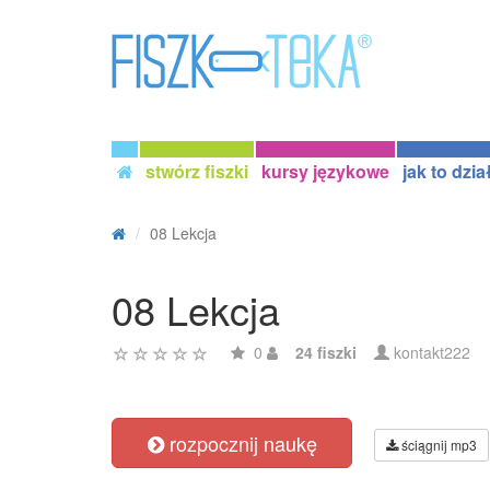
stwórz fiszki
kursy językowe
jak to dzia
08 Lekcja
08 Lekcja
0
24 fiszki
kontakt222
rozpocznij naukę
ściągnij mp3