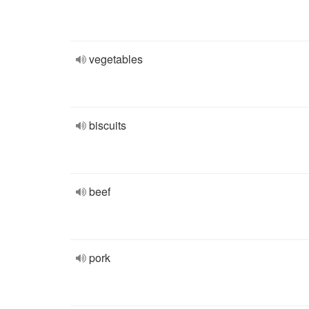
vegetables
biscuits
beef
pork