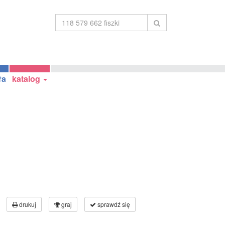
ła
katalog
drukuj
graj
sprawdź się