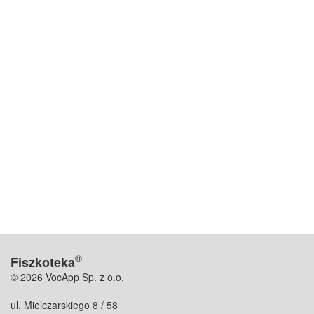
®
Fiszkoteka
© 2026 VocApp Sp. z o.o.
ul. Mielczarskiego 8 / 58