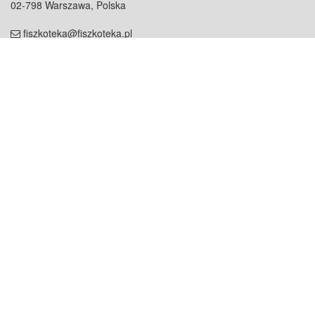
02-798 Warszawa, Polska
fiszkoteka@fiszkoteka.pl
NIP: 951 245 79 19
REGON: 369 727 696
Kontakt
O firmie
odezwij się do nas
o nas
współpraca
partnerzy
dla prasy
praca
staż
Oferty
blog
dla rodzin
2000+ opinii