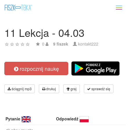
Toggl
naviga
11 Lekcja - 04.03
0
9 fiszek
kontakt222
rozpocznij naukę
ściągnij mp3
drukuj
graj
sprawdź się
Pytanie
Odpowiedź