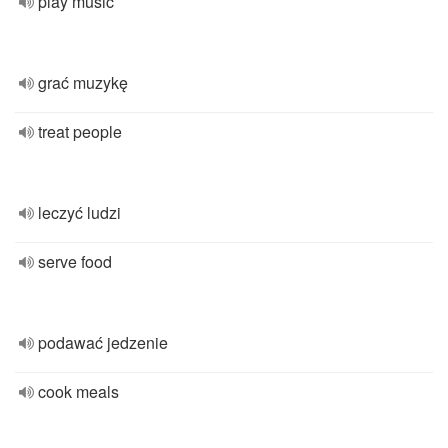
play music
grać muzykę
treat people
leczyć ludzi
serve food
podawać jedzenie
cook meals