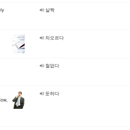
ely
살짝
차오르다
철없다
둔하다
ow,