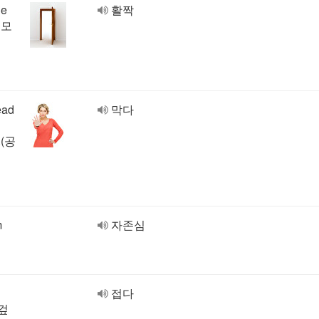
de
활짝
 모
ead
막다
.(공
m
자존심
접다
헝겊