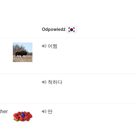
Odpowiedź
어쩜
척하다
ther
딴