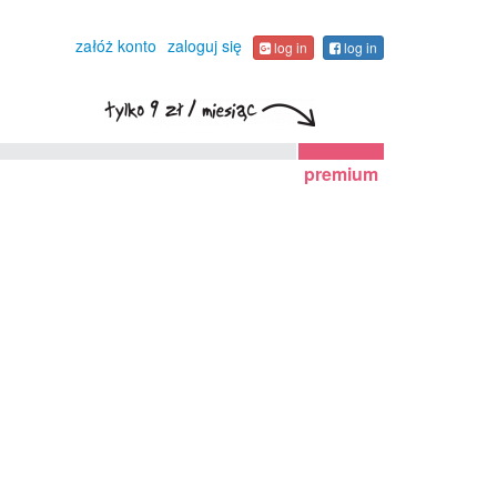
załóż konto
zaloguj się
log in
log in
premium