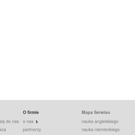
t
O firmie
Mapa Serwisu
się do nas
o nas
nauka angielskiego
aca
partnerzy
nauka niemieckiego