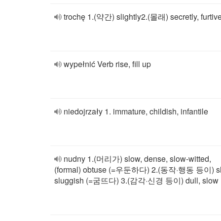
trochę 1.(약간) slightly2.(몰래) secretly, furtiv
wypełnić Verb rise, fill up
niedojrzały 1. immature, childish, infantile
nudny 1.(머리가) slow, dense, slow-witted,
(formal) obtuse (=우둔하다) 2.(동작·행동 등이) sl
sluggish (=굼뜨다) 3.(감각·신경 등이) dull, slow