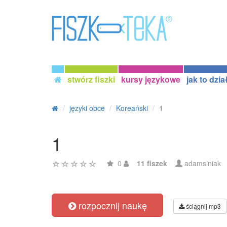
stwórz fiszki
kursy językowe
jak to dzia
języki obce
Koreański
1
1
0
11 fiszek
adamsiniak
rozpocznij naukę
ściągnij mp3