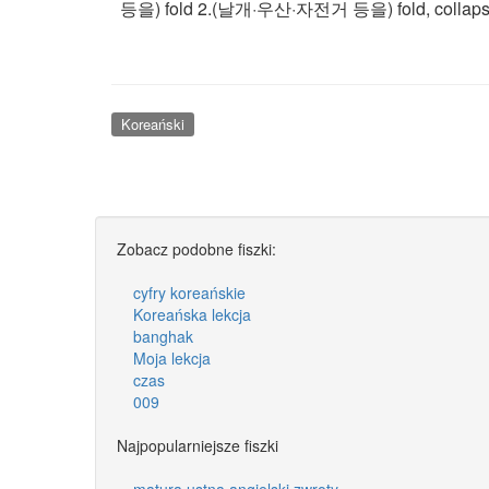
등을) fold 2.(날개·우산·자전거 등을) fold, collap
Koreański
Zobacz podobne fiszki:
cyfry koreańskie
Koreańska lekcja
banghak
Moja lekcja
czas
009
Najpopularniejsze fiszki
matura ustna angielski zwroty