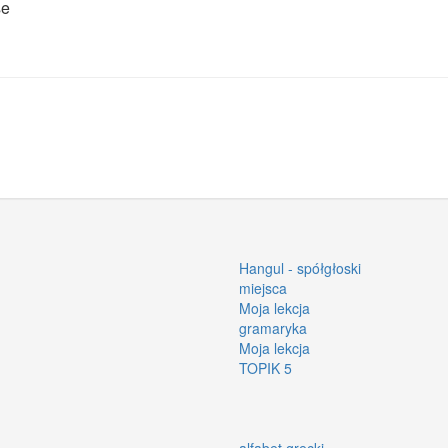
se
Hangul - spółgłoski
miejsca
Moja lekcja
gramaryka
Moja lekcja
TOPIK 5
alfabet grecki