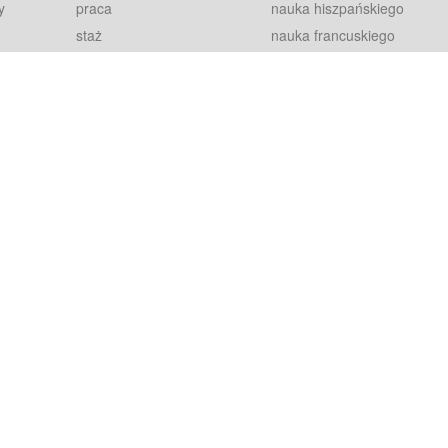
y
praca
nauka hiszpańskiego
staż
nauka francuskiego
blog
nauka rosyjskiego
in
2000+ opinii
nauka norweskiego
petytorów
nauka szwedzkiego
Warunki
fiszki
100% gwarancja
sze pytania
najnowsze lekcje
regulamin
Extra
prywatność i ciasteczka
RODO
plugin
inansowany przez Unię Europejską ze środków Europejskiego Funduszu Rozwoju Regionalnego w ramach Programu Operacyjnego Int
z się więcej.