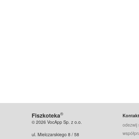
®
Fiszkoteka
Kontak
© 2026 VocApp Sp. z o.o.
odezwij 
współpr
ul. Mielczarskiego 8 / 58