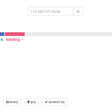
ła
katalog
drukuj
graj
sprawdź się