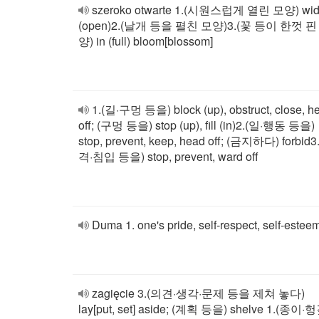
szeroko otwarte 1.(시원스럽게 열린 모양) wi
(open)2.(날개 등을 펼친 모양)3.(꽃 등이 한껏 핀
양) in (full) bloom[blossom]
1.(길·구멍 등을) block (up), obstruct, close, h
off; (구멍 등을) stop (up), fill (in)2.(일·행동 등을)
stop, prevent, keep, head off; (금지하다) forbid3
격·침입 등을) stop, prevent, ward off
Duma 1. one's pride, self-respect, self-estee
zagięcie 3.(의견·생각·문제 등을 제쳐 놓다)
lay[put, set] aside; (계획 등을) shelve 1.(종이·