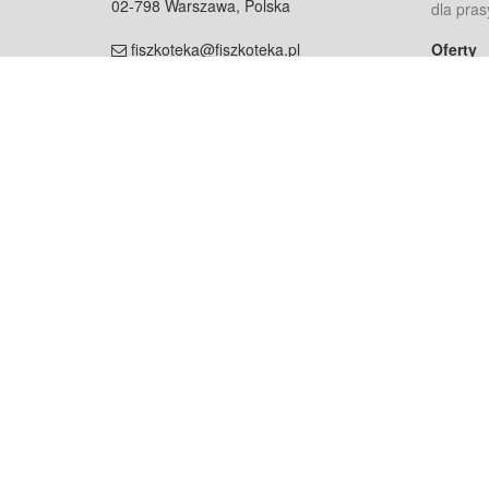
02-798 Warszawa, Polska
dla pras
fiszkoteka@fiszkoteka.pl
Oferty
dla rodz
NIP: 951 245 79 19
dla kore
REGON: 369 727 696
Pomoc
Najczęst
Projekt współf
Rozwój.
Dowied