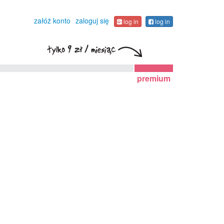
załóż konto
zaloguj się
log in
log in
premium