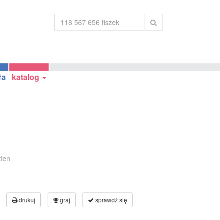
ła
katalog
ien
drukuj
graj
sprawdź się