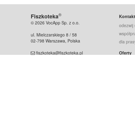
®
Fiszkoteka
Kontak
© 2026 VocApp Sp. z o.o.
odezwij 
współpr
ul. Mielczarskiego 8 / 58
02-798 Warszawa, Polska
dla pras
fiszkoteka@fiszkoteka.pl
Oferty
dla rodz
NIP: 951 245 79 19
dla kore
REGON: 369 727 696
Pomoc
Najczęst