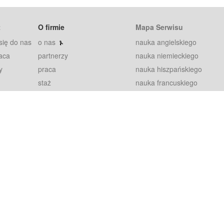
t
O firmie
Mapa Serwisu
się do nas
o nas
nauka angielskiego
aca
partnerzy
nauka niemieckiego
y
praca
nauka hiszpańskiego
staż
nauka francuskiego
blog
nauka rosyjskiego
in
2000+ opinii
nauka norweskiego
petytorów
nauka szwedzkiego
Warunki
fiszki
100% gwarancja
sze pytania
najnowsze lekcje
regulamin
Extra
prywatność i ciasteczka
RODO
plugin