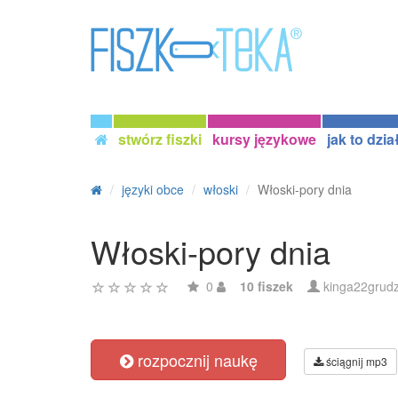
stwórz fiszki
kursy językowe
jak to dzia
języki obce
włoski
Włoski-pory dnia
Włoski-pory dnia
0
10 fiszek
kinga22grudz
rozpocznij naukę
ściągnij mp3