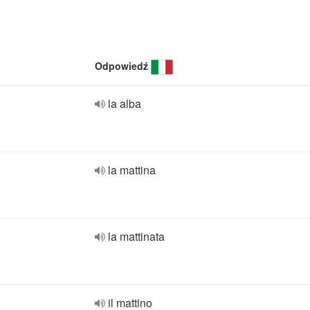
Odpowiedź
la alba
la mattina
la mattinata
il mattino