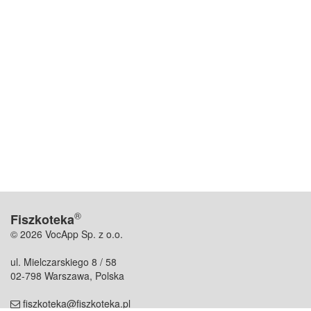
®
Fiszkoteka
© 2026 VocApp Sp. z o.o.
ul. Mielczarskiego 8 / 58
02-798 Warszawa, Polska
fiszkoteka@fiszkoteka.pl