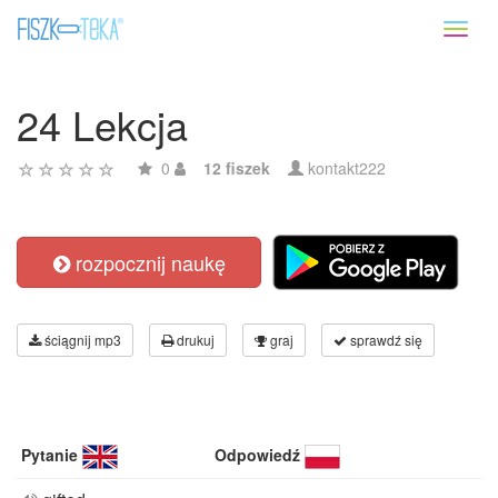
Toggl
naviga
24 Lekcja
0
12 fiszek
kontakt222
rozpocznij naukę
ściągnij mp3
drukuj
graj
sprawdź się
Pytanie
Odpowiedź