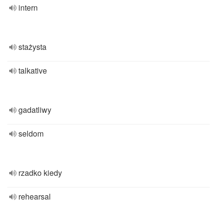
intern
stażysta
talkative
gadatliwy
seldom
rzadko kiedy
rehearsal