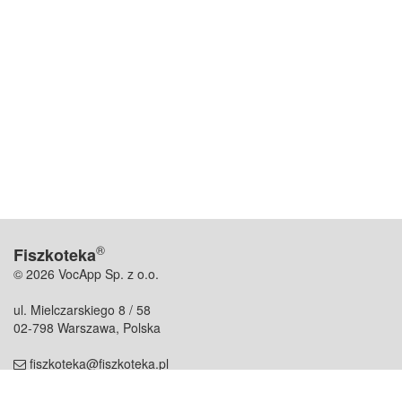
®
Fiszkoteka
© 2026 VocApp Sp. z o.o.
ul. Mielczarskiego 8 / 58
02-798 Warszawa, Polska
fiszkoteka@fiszkoteka.pl
NIP: 951 245 79 19