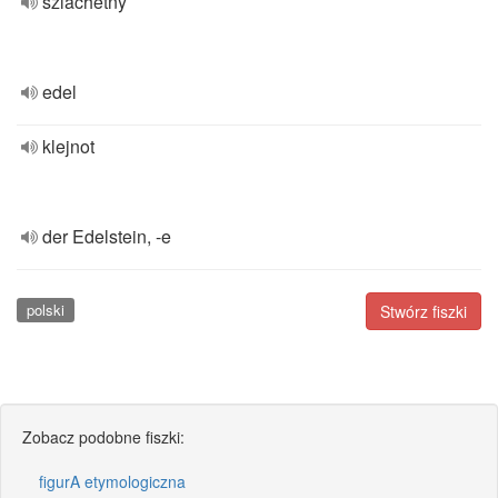
szlachetny
edel
klejnot
der Edelstein, -e
polski
Stwórz fiszki
Zobacz podobne fiszki:
figurA etymologiczna