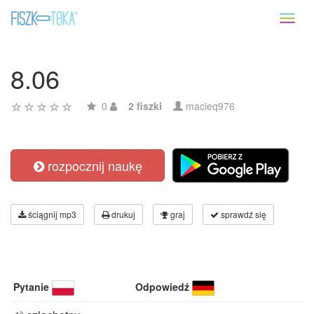
Toggl
naviga
8.06
0
2 fiszki
macieq976
rozpocznij naukę
ściągnij mp3
drukuj
graj
sprawdź się
Pytanie
Odpowiedź