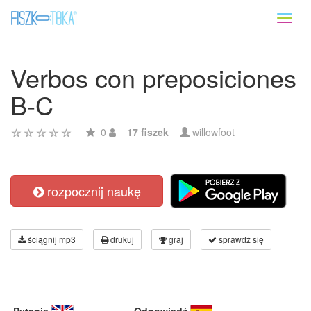
Toggl
naviga
Verbos con preposiciones
B-C
0
17 fiszek
willowfoot
rozpocznij naukę
ściągnij mp3
drukuj
graj
sprawdź się