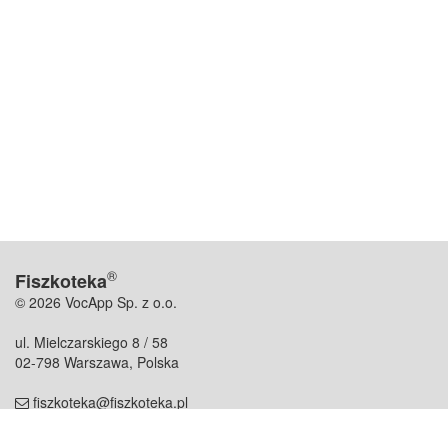
®
Fiszkoteka
© 2026 VocApp Sp. z o.o.
ul. Mielczarskiego 8 / 58
02-798 Warszawa, Polska
fiszkoteka@fiszkoteka.pl
NIP: 951 245 79 19