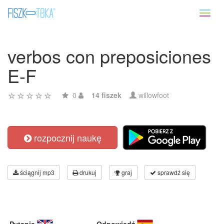
Toggl
naviga
verbos con preposiciones
E-F
0
14 fiszek
willowfoot
rozpocznij naukę
ściągnij mp3
drukuj
graj
sprawdź się