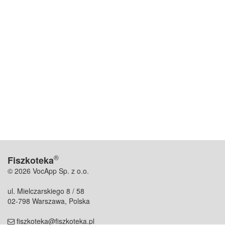
®
Fiszkoteka
© 2026 VocApp Sp. z o.o.
ul. Mielczarskiego 8 / 58
02-798 Warszawa, Polska
fiszkoteka@fiszkoteka.pl