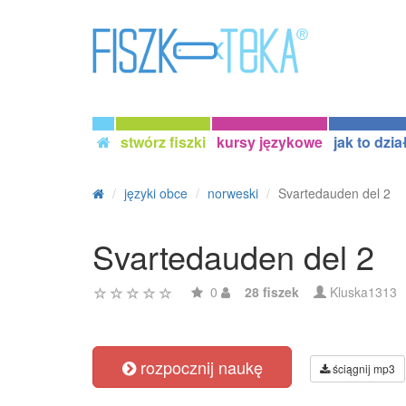
stwórz fiszki
kursy językowe
jak to dzia
języki obce
norweski
Svartedauden del 2
Svartedauden del 2
0
28 fiszek
Kluska1313
rozpocznij naukę
ściągnij mp3