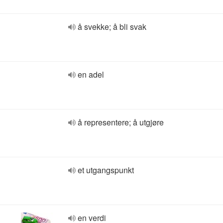
å svekke; å bli svak
en adel
å representere; å utgjøre
et utgangspunkt
en verdi