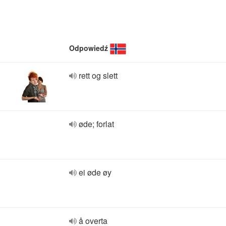
Odpowiedź
rett og slett
øde; forlat
ei øde øy
å overta