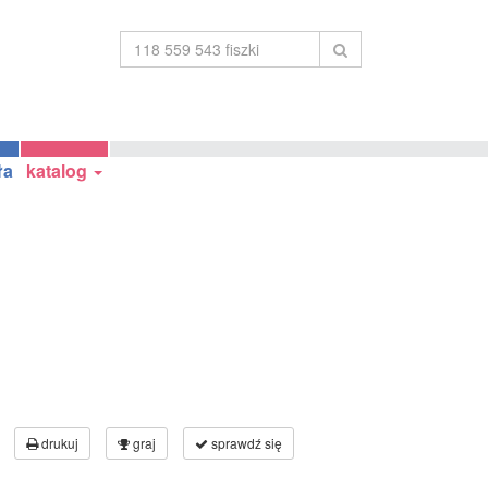
ła
katalog
drukuj
graj
sprawdź się