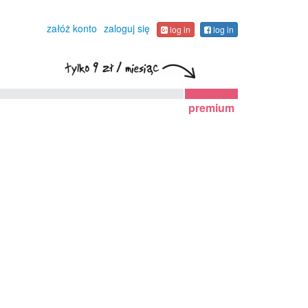
załóż konto
zaloguj się
log in
log in
premium