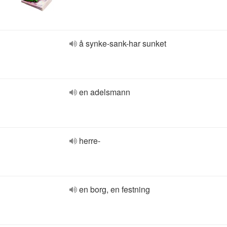
å synke-sank-har sunket
en adelsmann
herre-
en borg, en festning