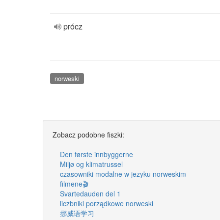
prócz
norweski
Zobacz podobne fiszki:
Den første innbyggerne
Miljø og klimatrussel
czasowniki modalne w jezyku norweskim
filmene🎬
Svartedauden del 1
liczbniki porządkowe norweski
挪威语学习