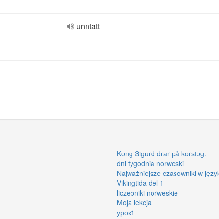
unntatt
Kong Sigurd drar på korstog.
dni tygodnia norweski
Najważniejsze czasowniki w jęz
Vikingtida del 1
liczebniki norweskie
Moja lekcja
урок1