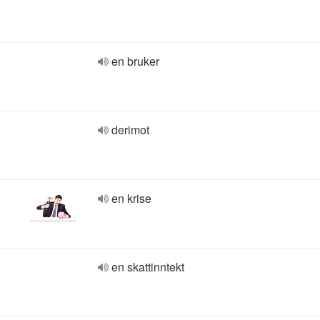
en bruker
derimot
en krise
en skattinntekt