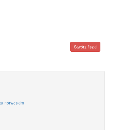
Stwórz fiszki
yku norweskim