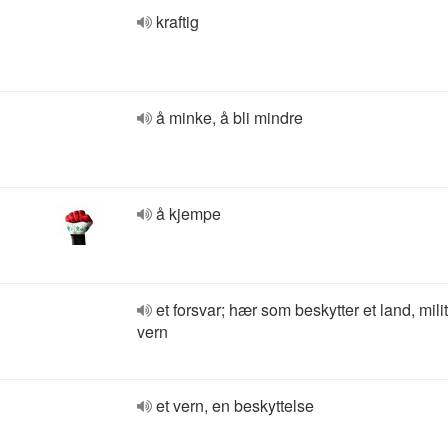
kraftig
å minke, å bli mindre
å kjempe
et forsvar; hær som beskytter et land, mili
vern
et vern, en beskyttelse