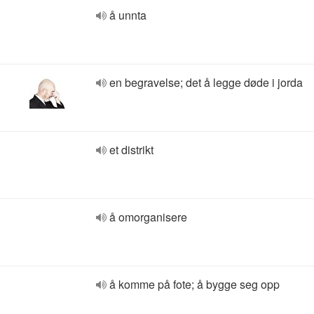
å unnta
en begravelse; det å legge døde i jorda
et distrikt
å omorganisere
å komme på fote; å bygge seg opp