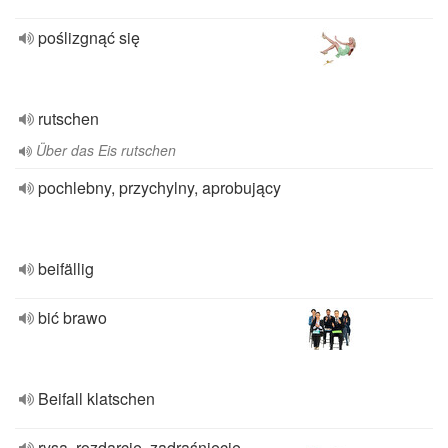
poślizgnąć się
rutschen
Über das Eis rutschen
pochlebny, przychylny, aprobujący
beifällig
bić brawo
Beifall klatschen
rysa, rozdarcie, zadraśnięcie