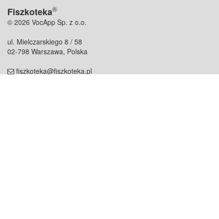
®
Fiszkoteka
© 2026 VocApp Sp. z o.o.
ul. Mielczarskiego 8 / 58
02-798 Warszawa, Polska
fiszkoteka@fiszkoteka.pl
NIP: 951 245 79 19
REGON: 369 727 696
Kontakt
O firmie
odezwij się do nas
o nas
współpraca
partnerzy