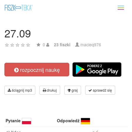
Toggl
naviga
27.09
0
23 fiszki
macieq976
rozpocznij naukę
ściągnij mp3
drukuj
graj
sprawdź się
Pytanie
Odpowiedź