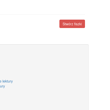
Stwórz fiszki
 lektury
ury