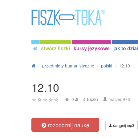
stwórz fiszki
kursy językowe
jak to dzia
przedmioty humanistyczne
polski
12.10
12.10
0
4 fiszki
macieq976
rozpocznij naukę
ściągnij mp3