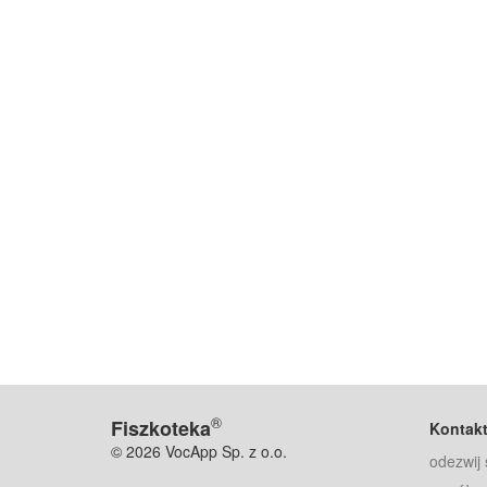
®
Fiszkoteka
Kontak
© 2026 VocApp Sp. z o.o.
odezwij 