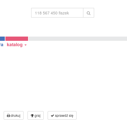
ła
katalog
drukuj
graj
sprawdź się