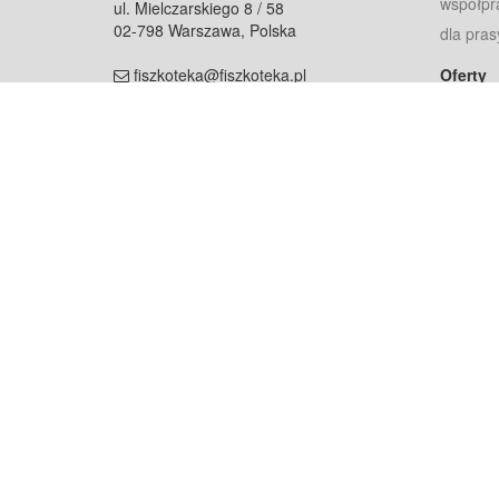
współpr
ul. Mielczarskiego 8 / 58
02-798 Warszawa, Polska
dla pras
fiszkoteka@fiszkoteka.pl
Oferty
dla rodz
NIP: 951 245 79 19
dla kore
REGON: 369 727 696
Pomoc
Najczęst
Projekt współf
Rozwój.
Dowied