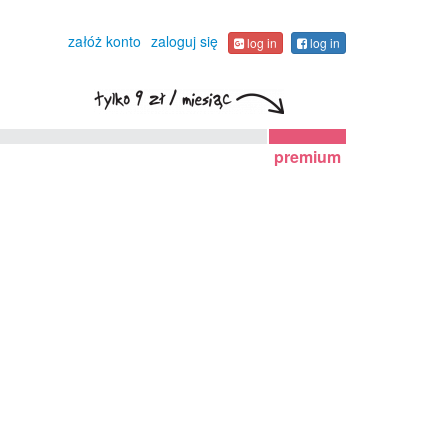
załóż konto
zaloguj się
log in
log in
premium