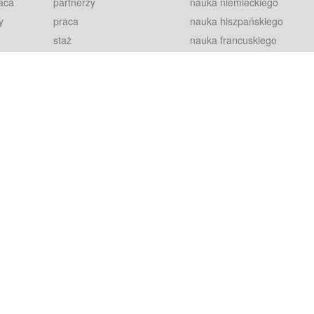
aca
partnerzy
nauka niemieckiego
y
praca
nauka hiszpańskiego
staż
nauka francuskiego
blog
nauka rosyjskiego
in
2000+ opinii
nauka norweskiego
petytorów
nauka szwedzkiego
Warunki
fiszki
100% gwarancja
sze pytania
najnowsze lekcje
regulamin
Extra
prywatność i ciasteczka
RODO
plugin
inansowany przez Unię Europejską ze środków Europejskiego Funduszu Rozwoju Regionalnego w ramach Programu Operacyjnego Int
z się więcej.