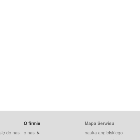
t
O firmie
Mapa Serwisu
się do nas
o nas
nauka angielskiego