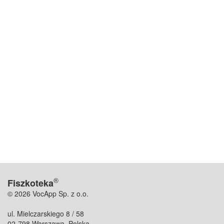
®
Fiszkoteka
© 2026 VocApp Sp. z o.o.
ul. Mielczarskiego 8 / 58
02-798 Warszawa, Polska