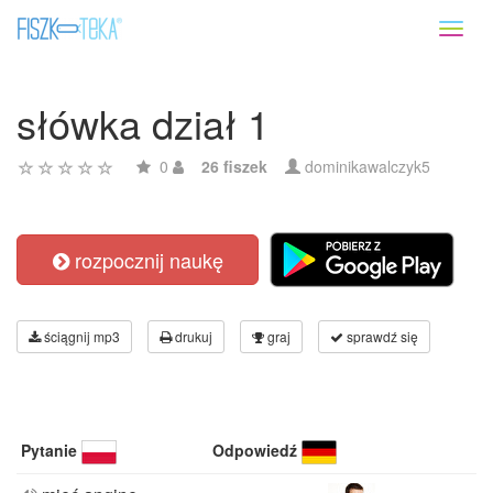
Toggl
naviga
słówka dział 1
0
26 fiszek
dominikawalczyk5
rozpocznij naukę
ściągnij mp3
drukuj
graj
sprawdź się
Pytanie
Odpowiedź