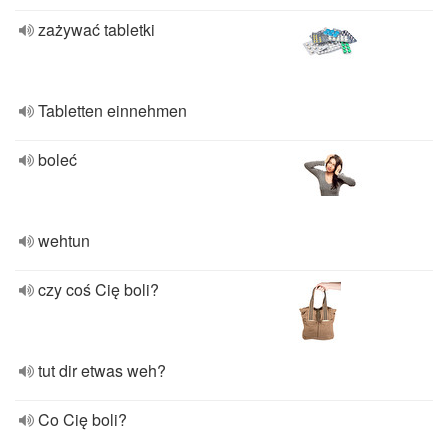
zażywać tabletki
Tabletten einnehmen
boleć
wehtun
czy coś Cię boli?
tut dir etwas weh?
Co Cię boli?