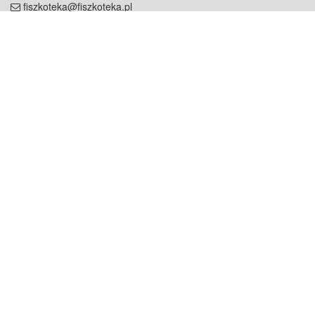
fiszkoteka@fiszkoteka.pl
NIP: 951 245 79 19
REGON: 369 727 696
Kontakt
O firmie
odezwij się do nas
o nas
współpraca
partnerzy
dla prasy
praca
staż
Oferty
blog
dla rodzin
2000+ opinii
dla korepetytorów
Warunki