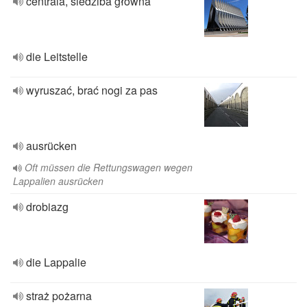
centrala, siedziba główna
die Leitstelle
wyruszać, brać nogi za pas
ausrücken
Oft müssen die Rettungswagen wegen
Lappalien ausrücken
drobiazg
die Lappalie
straż pożarna