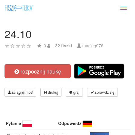
Toggl
naviga
24.10
0
32 fiszki
macieq976
rozpocznij naukę
ściągnij mp3
drukuj
graj
sprawdź się
Pytanie
Odpowiedź