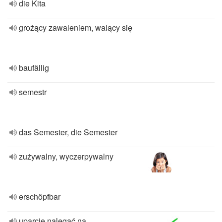
die Kita
grożący zawaleniem, walący się
baufällig
semestr
das Semester, die Semester
zużywalny, wyczerpywalny
erschöpfbar
uparcie nalegać na