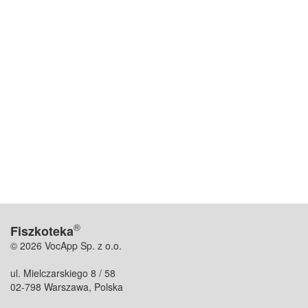
®
Fiszkoteka
© 2026 VocApp Sp. z o.o.
ul. Mielczarskiego 8 / 58
02-798 Warszawa, Polska