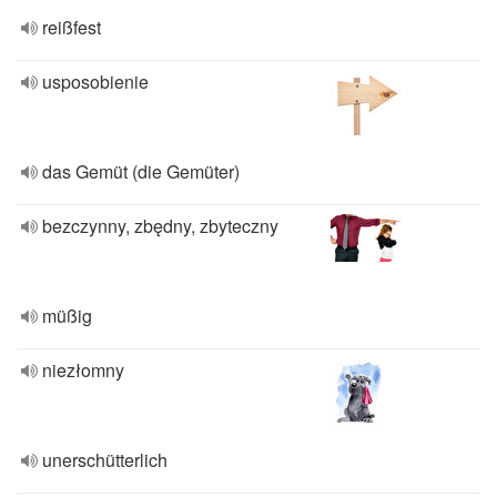
reißfest
usposobienie
das Gemüt (die Gemüter)
bezczynny, zbędny, zbyteczny
müßig
niezłomny
unerschütterlich