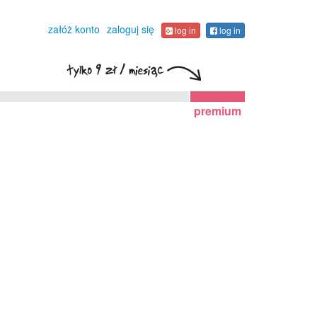
załóż konto
zaloguj się
log in
log in
premium