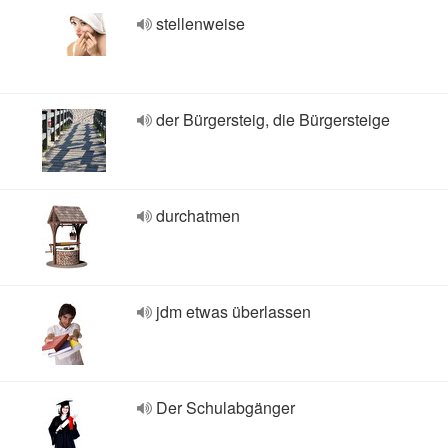
stellenweise
der Bürgersteig, die Bürgersteige
durchatmen
jdm etwas überlassen
Der Schulabgänger