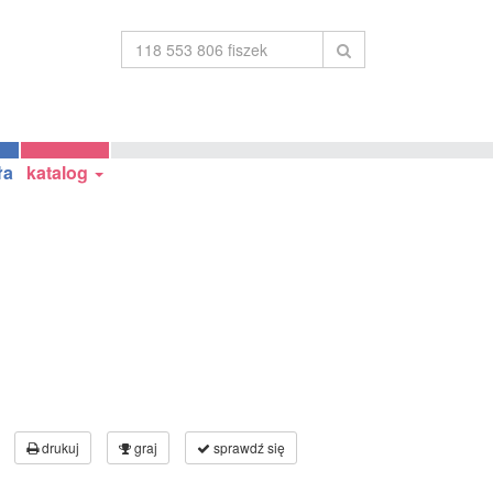
ła
katalog
drukuj
graj
sprawdź się