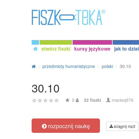
stwórz fiszki
kursy językowe
jak to dzia
przedmioty humanistyczne
polski
30.10
30.10
0
32 fiszki
macieq976
rozpocznij naukę
ściągnij mp3