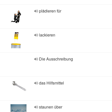
plädieren für
lackieren
Die Ausschreibung
das Hilfsmittel
staunen über