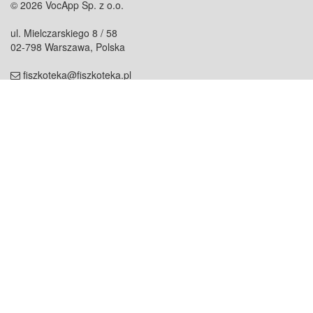
© 2026 VocApp Sp. z o.o.
ul. Mielczarskiego 8 / 58
02-798 Warszawa, Polska
fiszkoteka@fiszkoteka.pl
NIP: 951 245 79 19
REGON: 369 727 696
Kontakt
O firmie
odezwij się do nas
o nas
współpraca
partnerzy
dla prasy
praca
staż