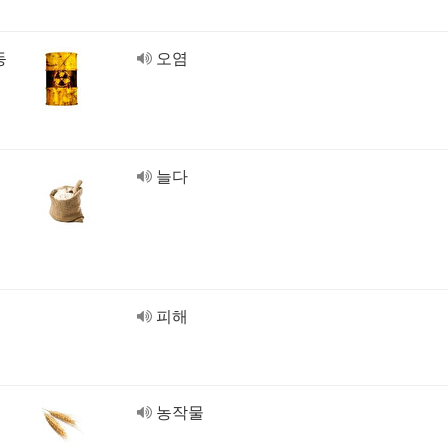
동
오염
늘다
피해
농작물