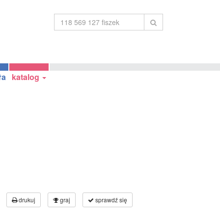
ła
katalog
drukuj
graj
sprawdź się