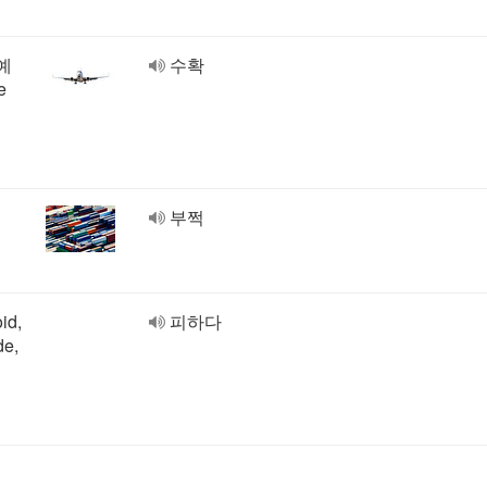
[예
수확
e
부쩍
id,
피하다
de,