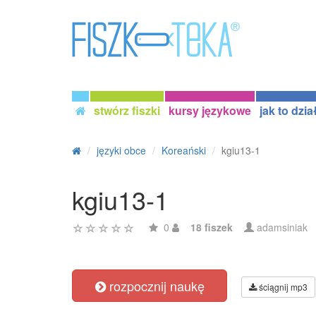
stwórz fiszki
kursy językowe
jak to dzia
języki obce
Koreański
kgiu13-1
kgiu13-1
0
18 fiszek
adamsiniak
rozpocznij naukę
ściągnij mp3