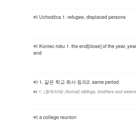
Uchodźca 1. refugee, displaced persons
Koniec roku 1. the end[close] of the year, year
end
1. 같은 학교·회사 등의2. same period
1. (형제자매) (formal) siblings, brothers and sisters
a college reunion