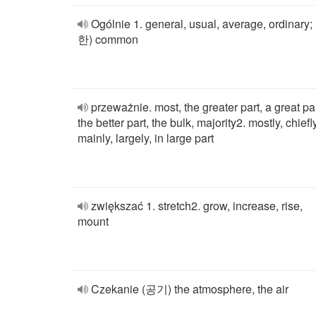
Ogólnie 1. general, usual, average, ordinary;
한) common
przeważnie. most, the greater part, a great par
the better part, the bulk, majority2. mostly, chiefly
mainly, largely, in large part
zwiększać 1. stretch2. grow, increase, rise,
mount
Czekanie (공기) the atmosphere, the air