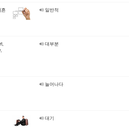
 (흔
일반적
t,
대부분
,
늘어나다
대기