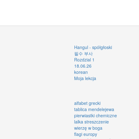
Hangul - spółgłoski
필수 부사
Rozdzial 1
18.06.26
korean
Moja lekcja
alfabet grecki
tablica mendelejewa
pierwiastki chemiczne
lalka streszczenie
wierzę w boga
flagi europy