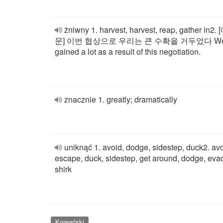
żniwny 1. harvest, harvest, reap, gather in2. 
문] 이번 협상으로 우리는 큰 수확을 거두었다 W
gained a lot as a result of this negotiation.
znacznie 1. greatly; dramatically
uniknąć 1. avoid, dodge, sidestep, duck2. avo
escape, duck, sidestep, get around, dodge, eva
shirk
Koreański