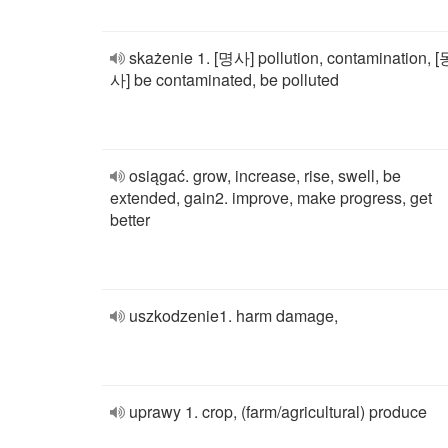
skażenie 1. [명사] pollution, contamination, [
사] be contaminated, be polluted
osiągać. grow, increase, rise, swell, be
extended, gain2. improve, make progress, get
better
uszkodzenie1. harm damage,
uprawy 1. crop, (farm/agricultural) produce