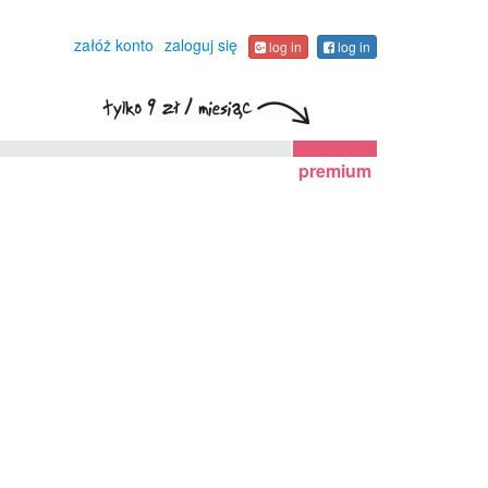
załóż konto
zaloguj się
log in
log in
premium