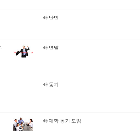
난민
-
연말
동기
대학 동기 모임