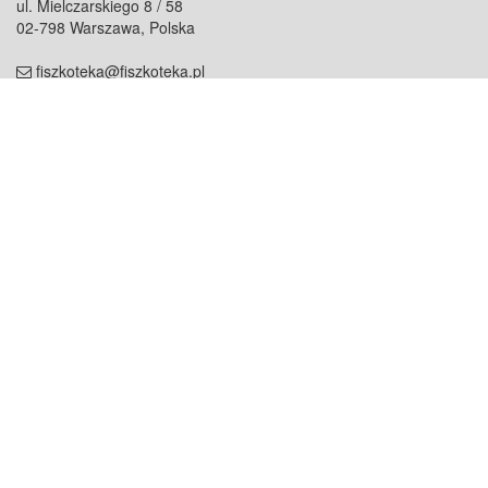
ul. Mielczarskiego 8 / 58
02-798 Warszawa, Polska
fiszkoteka@fiszkoteka.pl
NIP: 951 245 79 19
REGON: 369 727 696
Kontakt
O firmie
odezwij się do nas
o nas
współpraca
partnerzy
dla prasy
praca
staż
Oferty
blog
dla rodzin