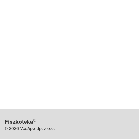
®
Fiszkoteka
© 2026 VocApp Sp. z o.o.