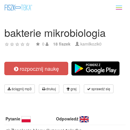
Toggl
naviga
bakterie mikrobiologia
0
18 fiszek
kamilkozik0
rozpocznij naukę
ściągnij mp3
drukuj
graj
sprawdź się
Pytanie
Odpowiedź