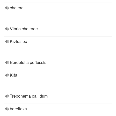
cholera
Vibrio cholerae
Krztusiec
Bordetella pertussis
Kiła
Treponema pallidum
borelioza