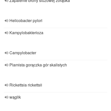
Zapalenie błony śluzowej żołądka
Helicobacter pylori
Kampylobakterioza
Campylobacter
Plamista gorączka gór skalistych
Rickettsia rickettsii
wąglik