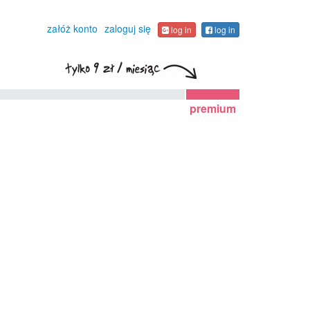
załóż konto
zaloguj się
log in
log in
premium