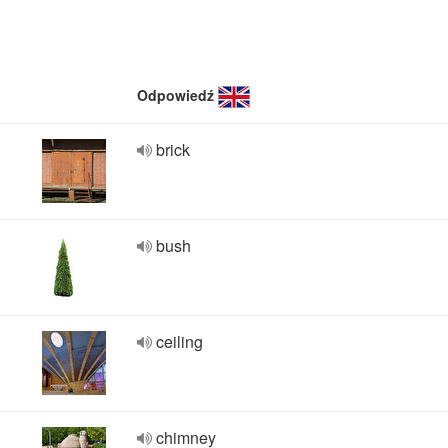
Odpowiedź
brick
bush
ceiling
chimney