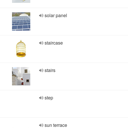
solar panel
staircase
stairs
step
sun terrace