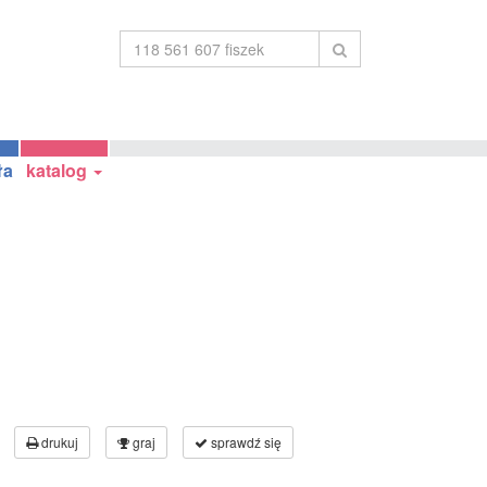
ła
katalog
drukuj
graj
sprawdź się