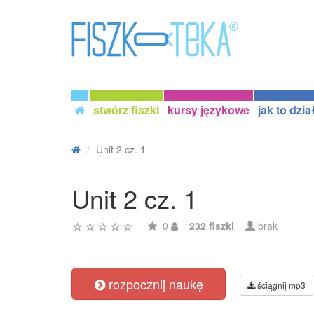
stwórz fiszki
kursy językowe
jak to dzia
Unit 2 cz. 1
Unit 2 cz. 1
0
232 fiszki
brak
rozpocznij naukę
ściągnij mp3