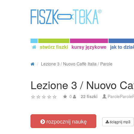
stwórz fiszki
kursy językowe
jak to dzia
Lezione 3 / Nuovo Caffè Italia / Parole
Lezione 3 / Nuovo Caff
0
22 fiszki
ParoleParole
rozpocznij naukę
ściągnij mp3