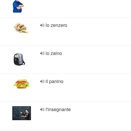
lo zenzero
lo zaino
il panino
l'insegnante