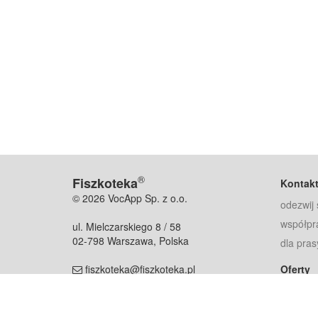
®
Fiszkoteka
Kontak
© 2026 VocApp Sp. z o.o.
odezwij 
współpr
ul. Mielczarskiego 8 / 58
02-798 Warszawa, Polska
dla pras
fiszkoteka@fiszkoteka.pl
Oferty
dla rodz
NIP: 951 245 79 19
dla kore
REGON: 369 727 696