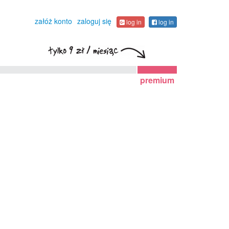
załóż konto
zaloguj się
log in
log in
premium