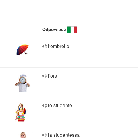
Odpowiedź
l'ombrello
l'ora
lo studente
la studentessa