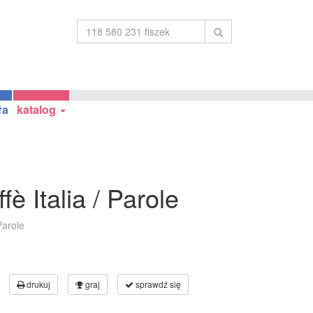
ła
katalog
è Italia / Parole
Parole
drukuj
graj
sprawdź się