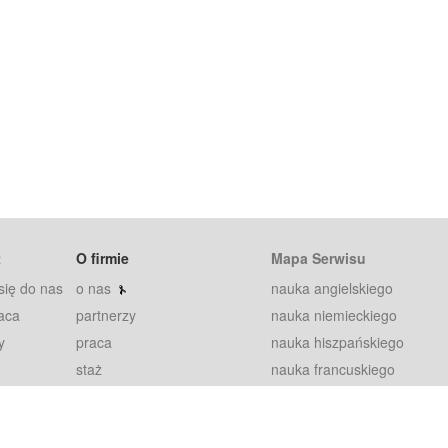
t
O firmie
Mapa Serwisu
się do nas
o nas
nauka angielskiego
aca
partnerzy
nauka niemieckiego
y
praca
nauka hiszpańskiego
staż
nauka francuskiego
blog
nauka rosyjskiego
in
2000+ opinii
nauka norweskiego
petytorów