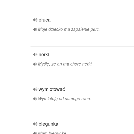
płuca
Moje dziecko ma zapalenie płuc.
nerki
Myślę, że on ma chore nerki.
wymiotować
Wymiotuję od samego rana.
biegunka
Mam biegunkę.