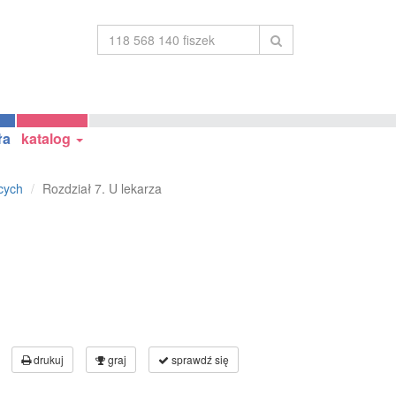
ła
katalog
cych
Rozdział 7. U lekarza
drukuj
graj
sprawdź się