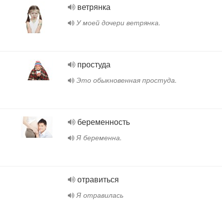
ветрянка
У моей дочери ветрянка.
простуда
Это обыкновенная простуда.
беременность
Я беременна.
отравиться
Я отравилась