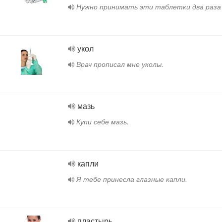
Нужно принимать эти таблетки два раза 
укол
Врач прописал мне уколы.
мазь
Купи себе мазь.
капли
Я тебе принесла глазные капли.
пластырь