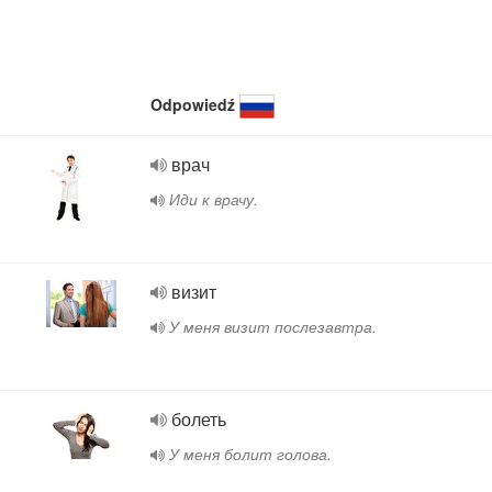
Odpowiedź
врач
Иди к врачу.
визит
У меня визит послезавтра.
болеть
У меня болит голова.