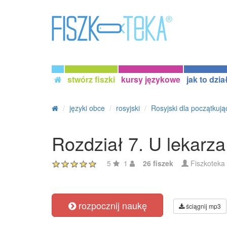
stwórz fiszki
kursy językowe
jak to dzia
języki obce
rosyjski
Rosyjski dla początkują
Rozdział 7. U lekarza
5
1
26 fiszek
Fiszkoteka
rozpocznij naukę
ściągnij mp3