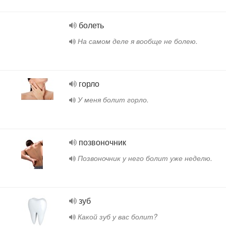
болеть
На самом деле я вообще не болею.
горло
У меня болит горло.
позвоночник
Позвоночник у него болит уже неделю.
зуб
Какой зуб у вас болит?