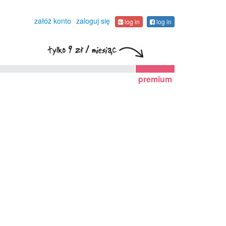
załóż konto
zaloguj się
log in
log in
premium