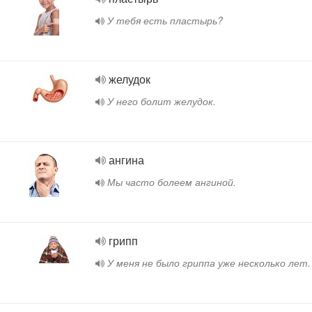
У тебя есть пластырь?
желудок
У него болит желудок.
ангина
Мы часто болеем ангиной.
грипп
У меня не было гриппа уже несколько лет.