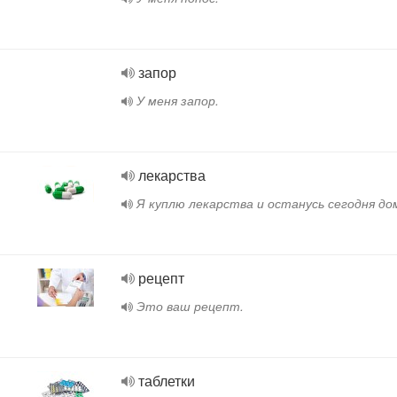
запор
У меня запор.
лекарства
Я куплю лекарства и останусь сегодня до
рецепт
Это ваш рецепт.
таблетки