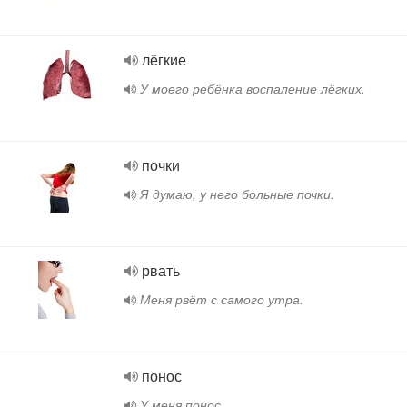
лёгкие
У моего ребёнка воспаление лёгких.
почки
Я думаю, у него больные почки.
рвать
Меня рвёт с самого утра.
понос
У меня понос.