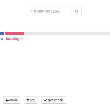
ła
katalog
drukuj
graj
sprawdź się