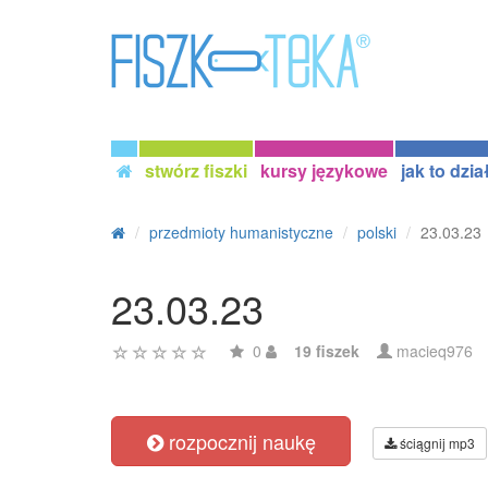
stwórz fiszki
kursy językowe
jak to dzia
przedmioty humanistyczne
polski
23.03.23
23.03.23
0
19 fiszek
macieq976
rozpocznij naukę
ściągnij mp3