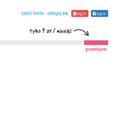
załóż konto
zaloguj się
log in
log in
premium