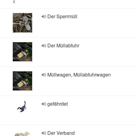
Der Sperrmüll
Der Müllabfuhr
Müllwagen, Müllabfuhrwagen
gefährdet
Der Verband