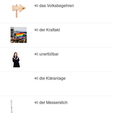
das Volksbegehren
der Kraftakt
unerfüllbar
die Kläranlage
der Messerstich