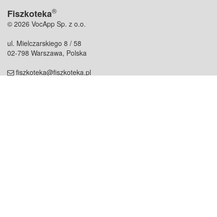
®
Fiszkoteka
© 2026 VocApp Sp. z o.o.
ul. Mielczarskiego 8 / 58
02-798 Warszawa, Polska
fiszkoteka@fiszkoteka.pl
NIP: 951 245 79 19
REGON: 369 727 696
Kontakt
O firmie
odezwij się do nas
o nas
współpraca
partnerzy