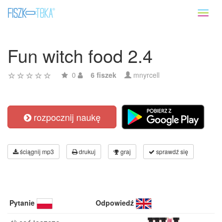
Toggl
naviga
Fun witch food 2.4
0
6 fiszek
mnyrcell
rozpocznij naukę
ściągnij mp3
drukuj
graj
sprawdź się
Pytanie
Odpowiedź