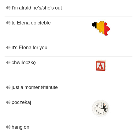
I'm afraid he's/she's out
to Elena do ciebie
it's Elena for you
chwileczkę
just a moment/minute
poczekaj
hang on