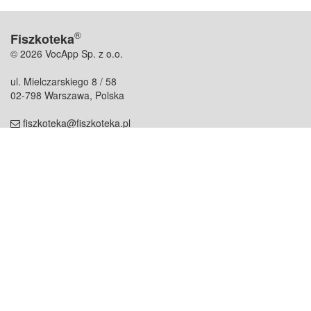
®
Fiszkoteka
© 2026 VocApp Sp. z o.o.
ul. Mielczarskiego 8 / 58
02-798 Warszawa, Polska
fiszkoteka@fiszkoteka.pl
NIP: 951 245 79 19
REGON: 369 727 696
Kontakt
O firmie
odezwij się do nas
o nas