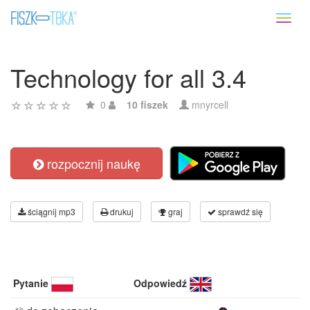
Toggl
naviga
Technology for all 3.4
0
10 fiszek
mnyrcell
rozpocznij naukę
ściągnij mp3
drukuj
graj
sprawdź się
Pytanie
Odpowiedź