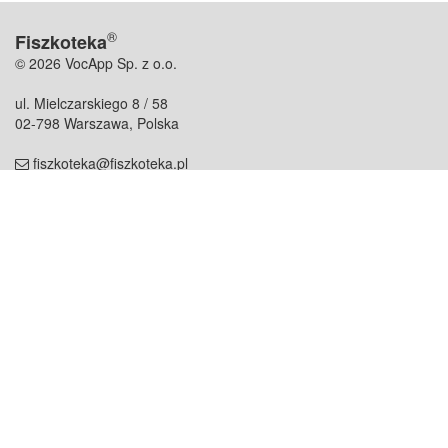
®
Fiszkoteka
© 2026 VocApp Sp. z o.o.
ul. Mielczarskiego 8 / 58
02-798 Warszawa, Polska
fiszkoteka@fiszkoteka.pl
NIP: 951 245 79 19
REGON: 369 727 696
Kontakt
O firmie
odezwij się do nas
o nas