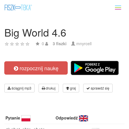
Toggl
naviga
Big World 4.6
0
3 fiszki
mnyrcell
rozpocznij naukę
ściągnij mp3
drukuj
graj
sprawdź się
Pytanie
Odpowiedź