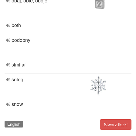
obaj, obie, oboje
both
podobny
similar
śnieg
snow
English
Stwórz fiszki