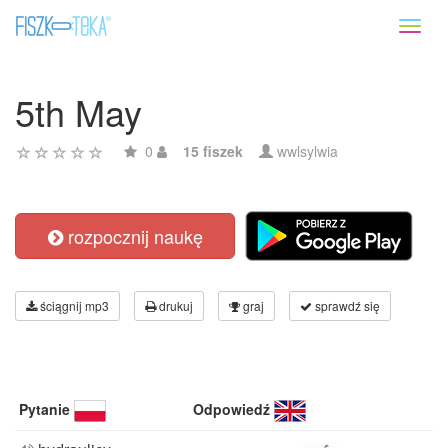
Toggl
naviga
5th May
0
15 fiszek
wwlsylwia
rozpocznij naukę
ściągnij mp3
drukuj
graj
sprawdź się
Pytanie
Odpowiedź