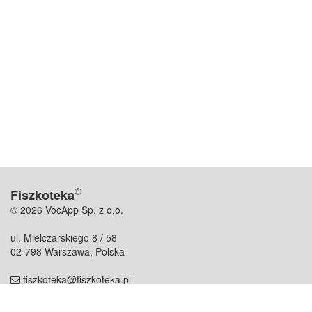
®
Fiszkoteka
© 2026 VocApp Sp. z o.o.
ul. Mielczarskiego 8 / 58
02-798 Warszawa, Polska
fiszkoteka@fiszkoteka.pl
NIP: 951 245 79 19