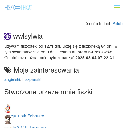
Toggl
naviga
0 osób to lubi.
Polub!
wwlsylwia
Używam fiszkoteki od
1271
dni. Uczę się z fiszkoteką
64
dni, w
tym systematycznie od
0
dni. Jestem autorem
69
zestawów.
Ostatni raz można mnie było zobaczyć
2025-03-04 07:22:31
.
Moje zainteresowania
angielski
,
hiszpański
Stworzone przeze mnie fiszki
Lekcja 1 8th February
Lekcja 2 11th February