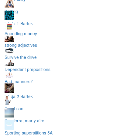
Writing
lekcja 1 Bartek
Spending money
strong adjectives
Survive the drive
Dependent prepositions
Bad manners?
lekcja 2 Bartek
Yes, I can!
Por tierra, mar y aire
Sporting superstitions 5A