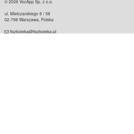
© 2026 VocApp Sp. z o.o.
ul. Mielczarskiego 8 / 58
02-798 Warszawa, Polska
fiszkoteka@fiszkoteka.pl
NIP: 951 245 79 19
REGON: 369 727 696
Kontakt
O firmie
odezwij się do nas
o nas
współpraca
partnerzy
dla prasy
praca
staż