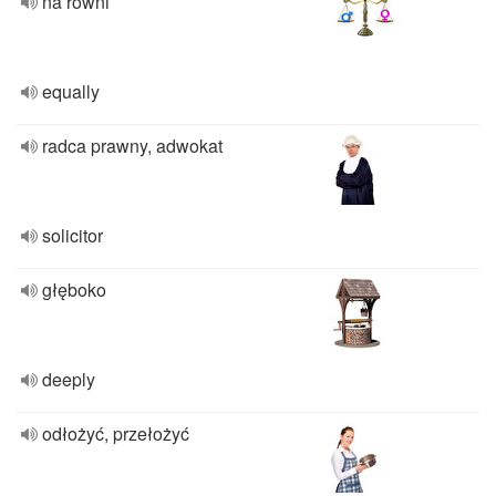
na równi
equally
radca prawny, adwokat
solicitor
głęboko
deeply
odłożyć, przełożyć