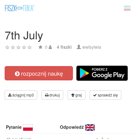
Toggl
naviga
7th July
0
4 fiszki
wwlsylwia
rozpocznij naukę
ściągnij mp3
drukuj
graj
sprawdź się
Pytanie
Odpowiedź