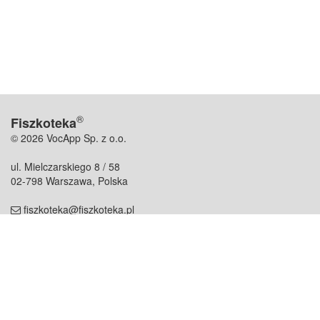
®
Fiszkoteka
© 2026 VocApp Sp. z o.o.
ul. Mielczarskiego 8 / 58
02-798 Warszawa, Polska
fiszkoteka@fiszkoteka.pl
NIP: 951 245 79 19
REGON: 369 727 696