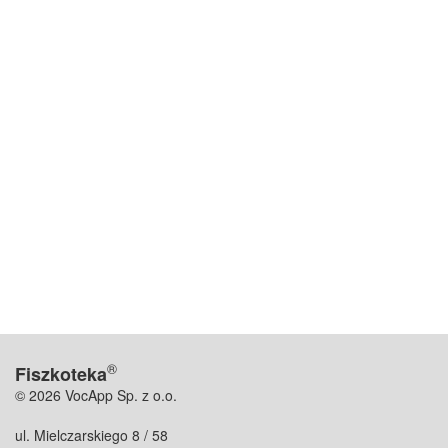
®
Fiszkoteka
© 2026 VocApp Sp. z o.o.
ul. Mielczarskiego 8 / 58