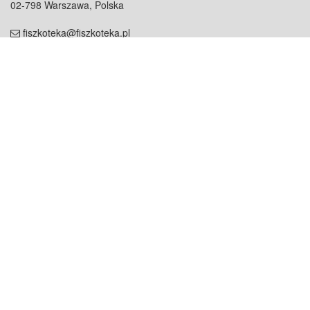
02-798 Warszawa, Polska
fiszkoteka@fiszkoteka.pl
NIP: 951 245 79 19
REGON: 369 727 696
Kontakt
O firmie
odezwij się do nas
o nas
współpraca
partnerzy
dla prasy
praca
staż
Oferty
blog
dla rodzin
2000+ opinii