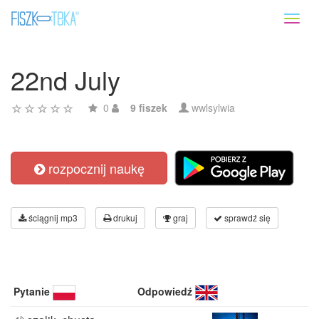
Toggl
naviga
22nd July
0
9 fiszek
wwlsylwia
rozpocznij naukę
ściągnij mp3
drukuj
graj
sprawdź się
Pytanie
Odpowiedź