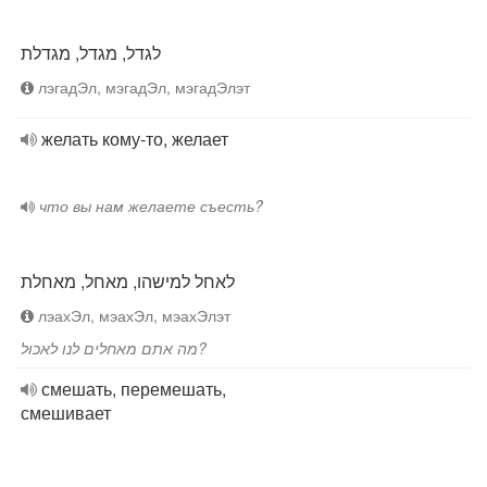
לגדל, מגדל, מגדלת
лэгадЭл, мэгадЭл, мэгадЭлэт
желать кому-то, желает
что вы нам желаете съесть?
לאחל למישהו, מאחל, מאחלת
лэахЭл, мэахЭл, мэахЭлэт
מה אתם מאחלים לנו לאכול?
смешать, перемешать,
смешивает