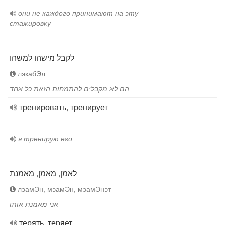
они не каждого принимают на эту
стажировку
לקבל מישהו למשהו
лэкабЭл
הם לא מקבלים להתמחות הזאת כל אחד
тренировать, тренирует
я тренирую его
לאמן, מאמן, מאמנת
лэамЭн, мэамЭн, мэамЭнэт
אני מאמנת אותו
терять, теряет