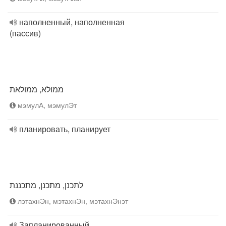
наполненный, наполненная
(пассив)
ממולא, ממולאת
мэмулА, мэмулЭт
планировать, планирует
לתכנן, מתכנן, מתכננת
лэтахнЭн, мэтахнЭн, мэтахнЭнэт
Запланированный,