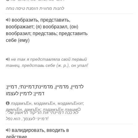
להנות מחווית הזמנת טיסה נוחה
вообразить, представить,
воображает; (я) вообразил, (он)
вообразил; представь; представить
себе (ему)
не так я представляла свой первый
танец. представь себе (ж. р.), он упал!
לדמיין, מדמיין, מדמיינת;דמיינתי, דמיין;
דמיין; לדמיין לעצמו
лэдамъЕн, мэдамъЕн, мэдамъЕнэт;
димъЕн, дамъЕн; лэдамъЕн лэацмО
לא ככה דמיינתי את הריקוד הראשון שלי.
דמייני לעצמך, הוא נפל!
валидировать, вводить в
действие