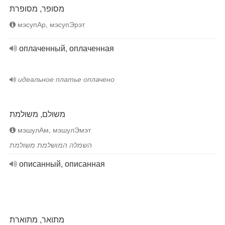
מסופר, מסופרת
мэсупАр, мэсупЭрэт
оплаченный, оплаченная
идеальное платье оплачено
משולם, משולמת
мэшулАм, мэшулЭмэт
השמלה המושלמת משולמת
описанный, описанная
מתואר, מתוארת