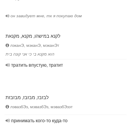
он завидует мне, тк я покупаю дом
לקנא במישהו, מקנא, מקנאת
лэканЭ, мэканЭ, мэканЭт
הוא מקנא בי כי אני קונה בית
тратить впустую, тратит
לבזבז, מבזבז, מבזבזת
лэвазбЭз, мэвазбЭз, мэвазбЭзэт
принимать кого-то куда-то