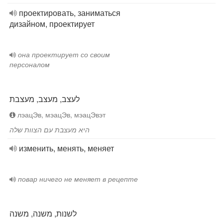
проектировать, заниматься
дизайном, проектирует
она проектирует со своим
персоналом
לעצב, מעצב, מעצבת
лэацЭв, мэацЭв, мэацЭвэт
היא מעצבת עם הצוות שלה
изменить, менять, меняет
повар ничего не меняет в рецепте
לשנות, משנה, משנה