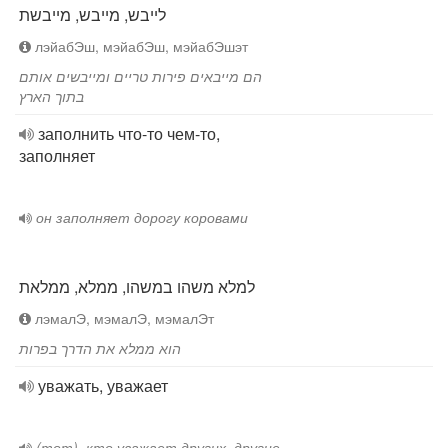
לייבש, מייבש, מייבשת
лэйабЭш, мэйабЭш, мэйабЭшэт
הם מייבאים פירות טריים ומייבשים אותם
בתוך הארץ
заполнить что-то чем-то,
заполняет
он заполняет дорогу коровами
למלא משהו במשהו, ממלא, ממלאת
лэмалЭ, мэмалЭ, мэмалЭт
הוא ממלא את הדרך בפרות
уважать, уважает
(тот), кто уважает других, другие