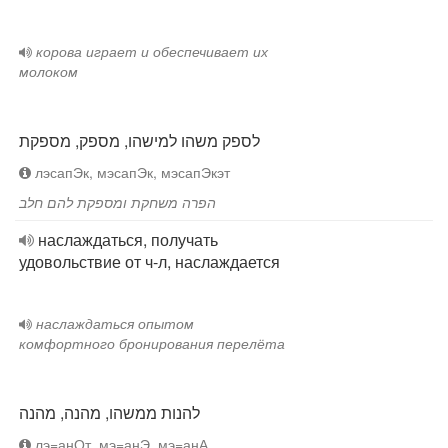
корова играет и обеспечивает их
молоком
לספק משהו למישהו, מספק, מספקת
лэсапЭк, мэсапЭк, мэсапЭкэт
הפרה משחקת ומספקת להם חלב
наслаждаться, получать
удовольствие от ч-л, наслаждается
наслаждаться опытом
комфортного бронирования перелёта
להנות ממשהו, מהנה, מהנה
лэ=анОт, мэ=анЭ, мэ=анА