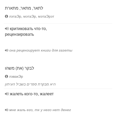
לתאר, מתאר, מתארת
лэтаЭр, мэтаЭр, мэтаЭрэт
критиковать что-то,
рецензировать
она рецензирует книги для газеты
לבקר (את) משהו
лэвакЭр
היא מבקרת ספרים בשביל העיתון
жалеть кого-то, жалеет
мне жаль его, тк у него нет денег