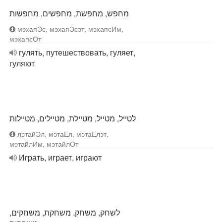
מחפש, מחפשת, מחפשים, מחפשות
мэхапЭс, мэхапЭсэт, мэхапсИм,
мэхапсОт
гулять, путешествовать, гуляет,
гуляют
לטייל, מטייל, מטיילת, מטיילים, מטיילות
лэтайЭл, мэтаЕл, мэтаЕлэт,
мэтайлИм, мэтайлОт
Играть, играет, играют
לשחק, משחק, משחקת, משחקים,