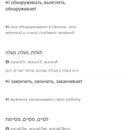
обнаруживать, выяснять,
обнаруживает
она обнаруживает в свитке, что
жёлтый и синий создают зелёный
לגלות, מגלה, מגלה
лэгалОт, мэгалЭ, мэгалА
היא מגלה במגילה שצהוב וכחול יוצרים ירוק
закончить, окончить, заканчивает
мужчина заканчивает свою работу
לסיים, מסיים, מסיימת
лэсайЭм, мэсайЭм, мэсайЭмэт