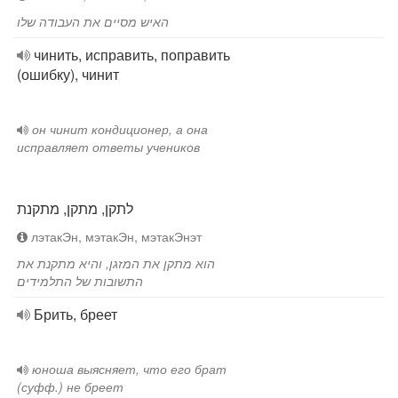
האיש מסיים את העבודה שלו
чинить, исправить, поправить
(ошибку), чинит
он чинит кондиционер, а она
исправляет ответы учеников
לתקן, מתקן, מתקנת
лэтакЭн, мэтакЭн, мэтакЭнэт
הוא מתקן את המזגן, והיא מתקנת את
התשובות של התלמידים
Брить, бреет
юноша выясняет, что его брат
(суфф.) не бреет