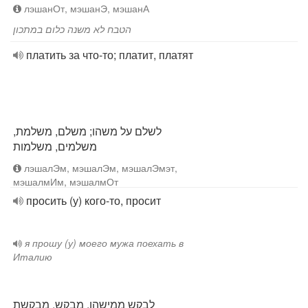
лэшанОт, мэшанЭ, мэшанА
הטבח לא משנה כלום במתכון
платить за что-то; платит, платят
לשלם על משהו; משלם, משלמת,
משלמים, משלמות
лэшалЭм, мэшалЭм, мэшалЭмэт,
мэшалмИм, мэшалмОт
просить (у) кого-то, просит
я прошу (у) моего мужа поехать в
Италию
לבקש ממישהו, מבקש, מבקשת