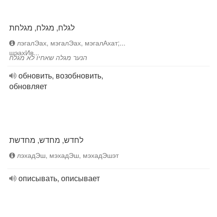
לגלח, מגלח, מגלחת
лэгалЭах, мэгалЭах, мэгалАхат;...
шэахИв...
הנער מגלה שאחיו לא מגלח
обновить, возобновить,
обновляет
לחדש, מחדש, מחדשת
лэхадЭш, мэхадЭш, мэхадЭшэт
описывать, описывает