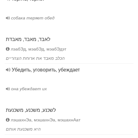
собака теряет обед
לאבד, מאבד, מאבדת
лэабЭд, мэабЭд, мэабЭдэт
הכלב מאבד את ארוחת הצהריים
Убедить, уговорить, убеждает
она убеждает их
לשכנע, משכנע, משכנעת
лэшахнЭа, мэшахнЭа, мэшахнАат
היא משכנעת אותם