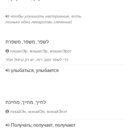
чтобы улучшить настроение, есть
только одно лекарство (лечение)
לשפר, משפר, משפרת
лэшапЭр, мэшапЭр, мэшапЭрэт
כדי לשפר מצב רוח, יש רק טיפול אחד
улыбаться, улыбается
לחייך, מחייך, מחייכת
лэхайЭх, мэхайЭх, мэхайЭхэт
Получать; получает, получают