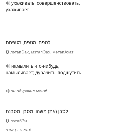
ухаживать, совершенствовать,
ухаживает
לטפח, מטפח, מטפחת
лэтапЭах, мэтапЭах, метапАхат
намылить что-нибудь,
намыливает; дурачить, подшутить
он одурачил меня!
לסבן (את) משהו, מסבן, מסבנת
лэсабЭн
הוא סיבן אותי!