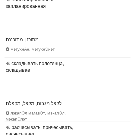
запланированная
מתוכנן, מתוכננת
мэтухнАн, мэтухнЭнэт
складывать полотенца,
складывает
לקפל מגבות, מקפל, מקפלת
лэкапЭл магавОт, мэкапЭл,
мэкапЭлэт
расчесывать, причесывать,
расчесывает