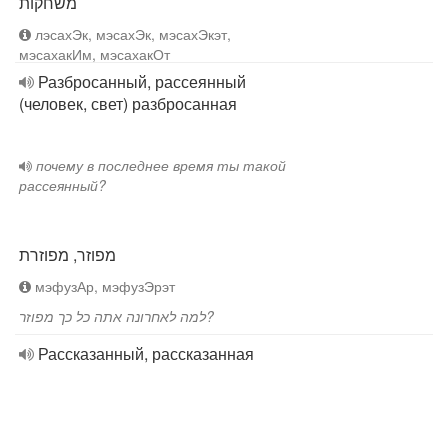
משחקות
лэсахЭк, мэсахЭк, мэсахЭкэт,
мэсахакИм, мэсахакОт
Разбросанный, рассеянный
(человек, свет) разбросанная
почему в последнее время ты такой
рассеянный?
מפוזר, מפוזרת
мэфузАр, мэфузЭрэт
למה לאחרונה אתה כל כך מפוזר?
Рассказанный, рассказанная