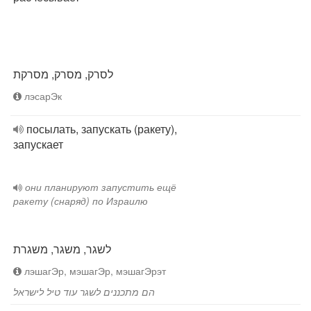
לסרק, מסרק, מסרקת
лэсарЭк
посылать, запускать (ракету),
запускает
они планируют запустить ещё
ракету (снаряд) по Израилю
לשגר, משגר, משגרת
лэшагЭр, мэшагЭр, мэшагЭрэт
הם מתכננים לשגר עוד טיל לישראל