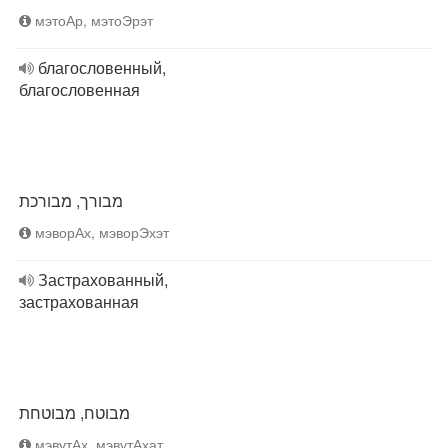
мэтоАр, мэтоЭрэт
благословенный,
благословенная
מבורך, מבורכת
мэворАх, мэворЭхэт
Застрахованный,
застрахованная
מבוטח, מבוטחת
мэвутАх, мэвутАхат