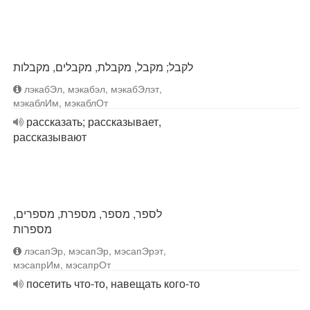
לקבל; מקבל, מקבלת, מקבלים, מקבלות
лэкабЭл, мэкабэл, мэкабЭлэт,
мэкаблИм, мэкаблОт
рассказать; рассказывает,
рассказывают
לספר, מספר, מספרת, מספרים,
מספרות
лэсапЭр, мэсапЭр, мэсапЭрэт,
мэсапрИм, мэсапрОт
посетить что-то, навещать кого-то