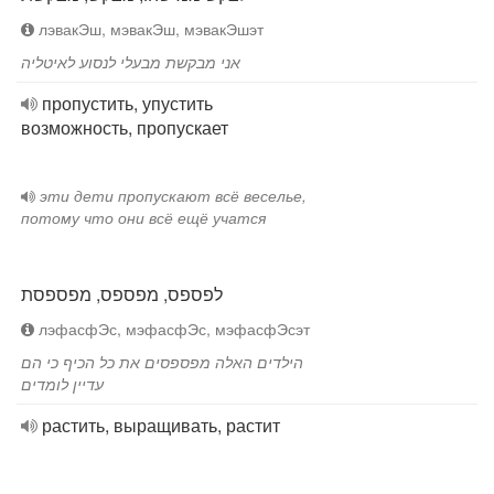
лэвакЭш, мэвакЭш, мэвакЭшэт
אני מבקשת מבעלי לנסוע לאיטליה
пропустить, упустить
возможность, пропускает
эти дети пропускают всё веселье,
потому что они всё ещё учатся
לפספס, מפספס, מפספסת
лэфасфЭс, мэфасфЭс, мэфасфЭсэт
הילדים האלה מפספסים את כל הכיף כי הם
עדיין לומדים
растить, выращивать, растит