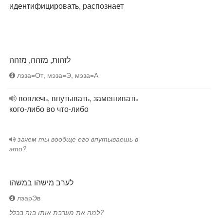
идентифицировать, распознает
לזהות, מזהה, מזהה
лэза=От, мэза=Э, мэза=А
вовлечь, впутывать, замешивать
кого-либо во что-либо
зачем ты вообще его впутываешь в
это?
לערב מישהו במשהו
лэарЭв
למה את מערבת אותו בזה בכלל?