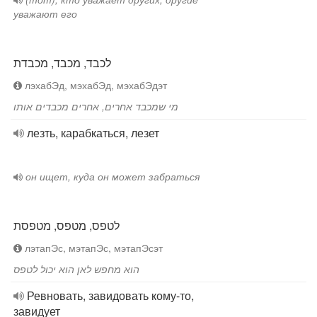
уважают его
לכבד, מכבד, מכבדת
лэхабЭд, мэхабЭд, мэхабЭдэт
מי שמכבד אחרים, אחרים מכבדים אותו
лезть, карабкаться, лезет
он ищет, куда он может забраться
לטפס, מטפס, מטפסת
лэтапЭс, мэтапЭс, мэтапЭсэт
הוא מחפש לאן הוא יכול לטפס
Ревновать, завидовать кому-то,
завидует