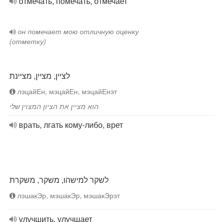
отмечать, помечать, отмечает
он помечает мою отличную оценку
(отметку)
לציין, מציין, מציינת
лэцайЕн, мэцайЕн, мэцайЕнэт
הוא מציין את הציון המצוין שלי
врать, лгать кому-либо, врет
לשקר למישהו, משקר, משקרת
лэшакЭр, мэшакЭр, мэшакЭрэт
улучшить, улучшает