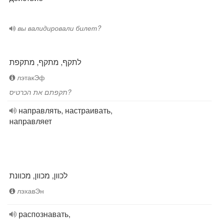
вы валидировали билет?
לתקף, מתקף, מתקפת
лэтакЭф
תקפתם את הכרטיס?
направлять, настраивать,
направляет
לכוון, מכוון, מכוונת
лэхавЭн
распознавать,