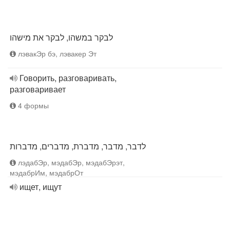
לבקר במשהו, לבקר את מישהו
лэвакЭр бэ, лэвакер Эт
Говорить, разговаривать,
разговаривает
4 формы
לדבר, מדבר, מדברת, מדברים, מדברות
лэдабЭр, мэдабЭр, мэдабЭрэт,
мэдабрИм, мэдабрОт
ищет, ищут