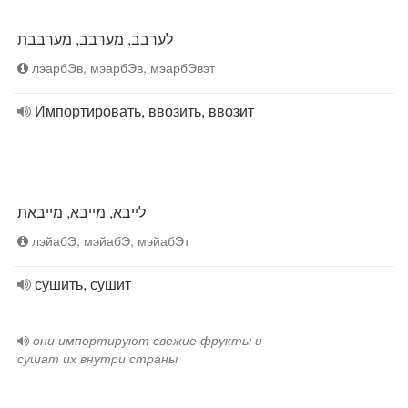
לערבב, מערבב, מערבבת
лэарбЭв, мэарбЭв, мэарбЭвэт
Импортировать, ввозить, ввозит
לייבא, מייבא, מייבאת
лэйабЭ, мэйабЭ, мэйабЭт
сушить, сушит
они импортируют свежие фрукты и
сушат их внутри страны