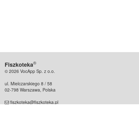
®
Fiszkoteka
© 2026 VocApp Sp. z o.o.
ul. Mielczarskiego 8 / 58
02-798 Warszawa, Polska
fiszkoteka@fiszkoteka.pl
NIP: 951 245 79 19
REGON: 369 727 696