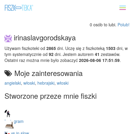
Toggl
naviga
0 osób to lubi.
Polub!
irinaslavgorodskaya
Używam fiszkoteki od
2865
dni. Uczę się z fiszkoteką
1503
dni, w
tym systematycznie od
92
dni. Jestem autorem
41
zestawów.
Ostatni raz można mnie było zobaczyć
2026-08-06 17:51:59
.
Moje zainteresowania
angielski
,
włoski
,
hebrajski
,
włoski
Stworzone przeze mnie fiszki
Instagram
News in slow