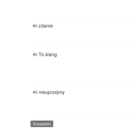
zdanie
To slang
nieuprzejmy
Koreański