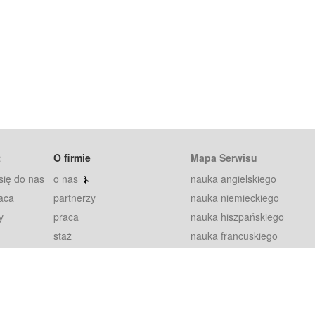
t
O firmie
Mapa Serwisu
się do nas
o nas
nauka angielskiego
aca
partnerzy
nauka niemieckiego
y
praca
nauka hiszpańskiego
staż
nauka francuskiego
blog
nauka rosyjskiego
in
2000+ opinii
nauka norweskiego
petytorów
nauka szwedzkiego
Warunki
fiszki