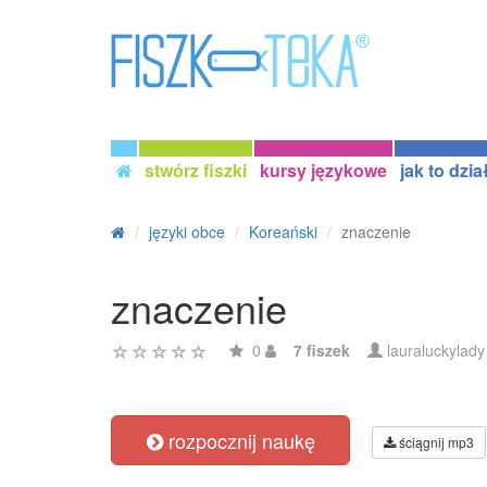
stwórz fiszki
kursy językowe
jak to dzia
języki obce
Koreański
znaczenie
znaczenie
0
7 fiszek
lauraluckylady
rozpocznij naukę
ściągnij mp3