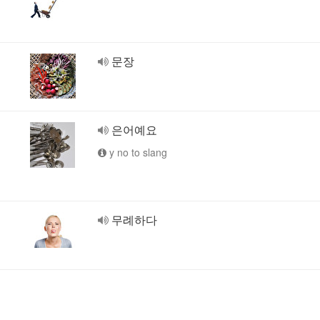
문장
은어예요
y no to slang
무례하다