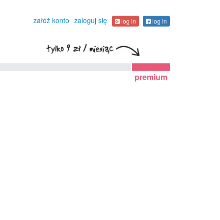
załóż konto
zaloguj się
log in
log in
premium