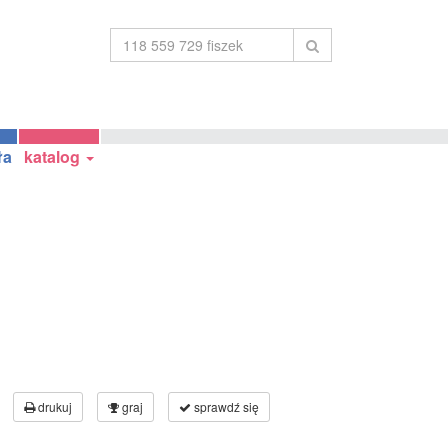
ła
katalog
drukuj
graj
sprawdź się