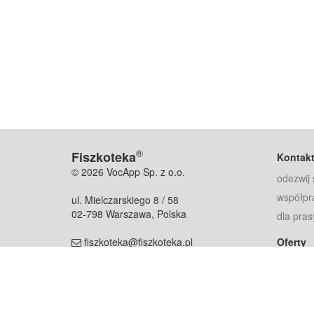
®
Fiszkoteka
Kontak
© 2026 VocApp Sp. z o.o.
odezwij 
współpr
ul. Mielczarskiego 8 / 58
02-798 Warszawa, Polska
dla pras
fiszkoteka@fiszkoteka.pl
Oferty
dla rodz
NIP: 951 245 79 19
dla kore
REGON: 369 727 696
Pomoc