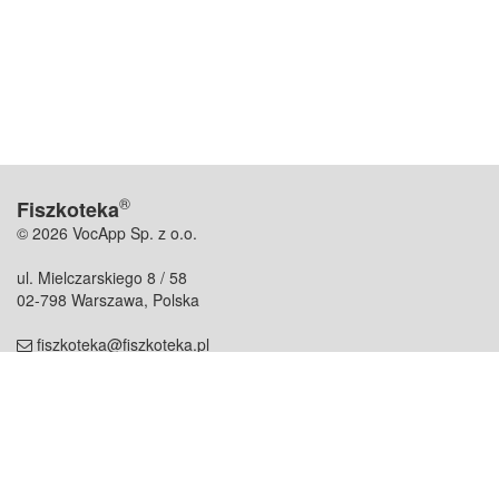
®
Fiszkoteka
© 2026 VocApp Sp. z o.o.
ul. Mielczarskiego 8 / 58
02-798 Warszawa, Polska
fiszkoteka@fiszkoteka.pl
NIP: 951 245 79 19
REGON: 369 727 696