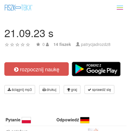
Toggl
naviga
21.09.23 s
0
14 fiszek
patrycjadrozdz8
rozpocznij naukę
ściągnij mp3
drukuj
graj
sprawdź się
Pytanie
Odpowiedź