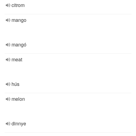
citrom
mango
mangó
meat
hús
melon
dinnye