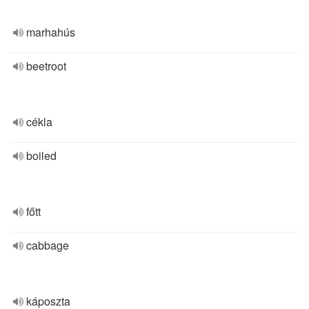
marhahús
beetroot
cékla
boiled
főtt
cabbage
káposzta