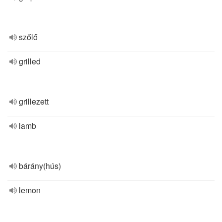
szőlő
grilled
grillezett
lamb
bárány(hús)
lemon