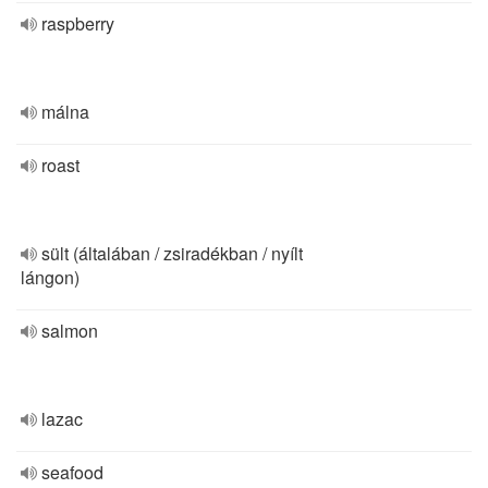
raspberry
málna
roast
sült (általában / zsiradékban / nyílt
lángon)
salmon
lazac
seafood