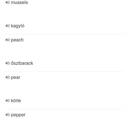
mussels
kagyló
peach
őszibarack
pear
körte
pepper