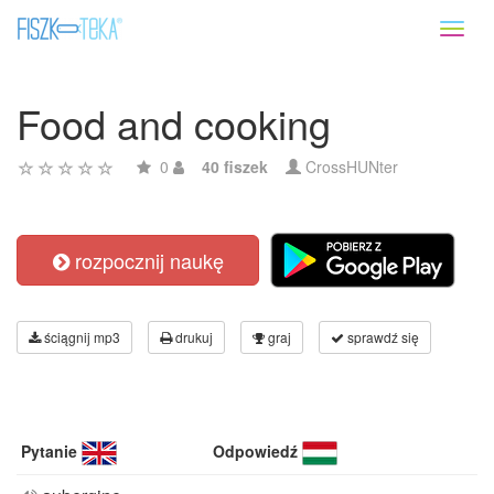
Toggl
naviga
Food and cooking
0
40 fiszek
CrossHUNter
rozpocznij naukę
ściągnij mp3
drukuj
graj
sprawdź się
Pytanie
Odpowiedź