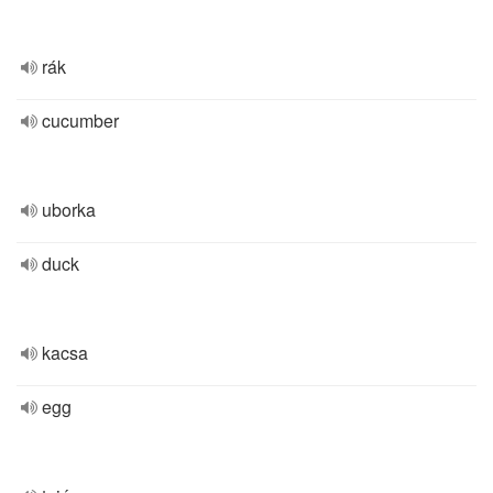
rák
cucumber
uborka
duck
kacsa
egg