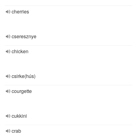
cherries
cseresznye
chicken
csirke(hús)
courgette
cukkini
crab