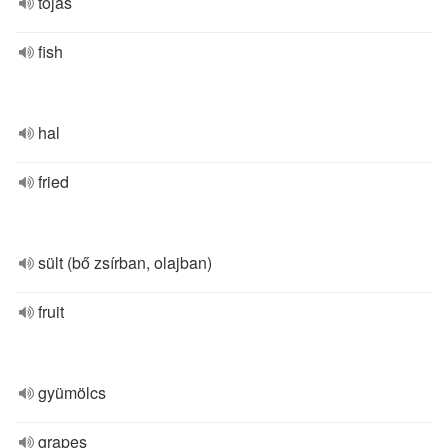
tojás
fish
hal
fried
sült (bő zsírban, olajban)
fruit
gyümölcs
grapes