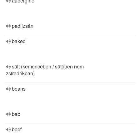
aubergine
padlizsán
baked
sült (kemencében / sütőben nem
zsiradékban)
beans
bab
beef