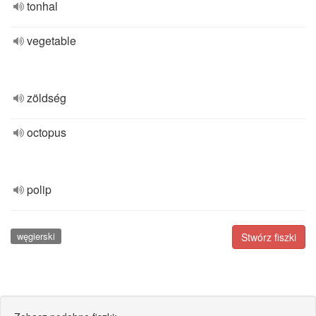
tonhal
vegetable
zöldség
octopus
polip
węgierski
Stwórz fiszki