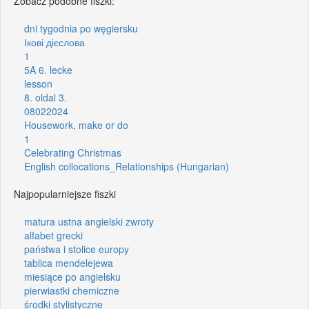
Zobacz podobne fiszki:
dni tygodnia po węgiersku
Ікові дієслова
1
5A 6. lecke
lesson
8. oldal 3.
08022024
Housework, make or do
1
Celebrating Christmas
English collocations_Relationships (Hungarian)
Najpopularniejsze fiszki
matura ustna angielski zwroty
alfabet grecki
państwa i stolice europy
tablica mendelejewa
miesiące po angielsku
pierwiastki chemiczne
środki stylistyczne