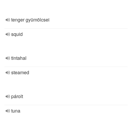
tenger gyümölcsei
squid
tintahal
steamed
párolt
tuna