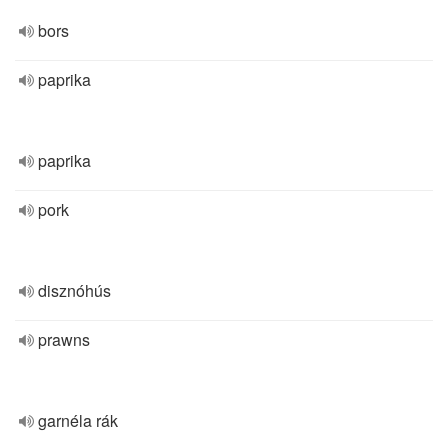
bors
paprika
paprika
pork
disznóhús
prawns
garnéla rák