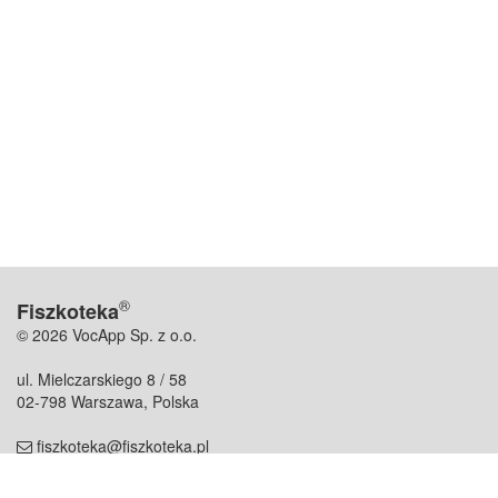
®
Fiszkoteka
© 2026 VocApp Sp. z o.o.
ul. Mielczarskiego 8 / 58
02-798 Warszawa, Polska
fiszkoteka@fiszkoteka.pl
NIP: 951 245 79 19