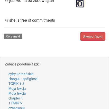
jest wolna od zobowiązań
she is free of commitments
Koreański
Stwórz fiszki
Zobacz podobne fiszki:
cyfry koreańskie
Hangul - spółgłoski
TOPIK 1.3
Moja lekcja
Moja lekcja
chapter 1
TTMIK 5
czasowniki