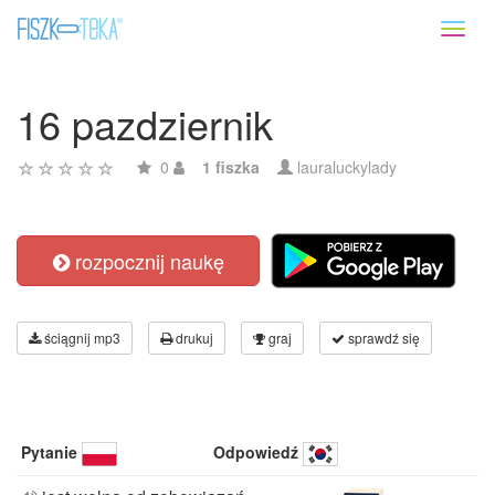
Toggl
naviga
16 pazdziernik
0
1 fiszka
lauraluckylady
rozpocznij naukę
ściągnij mp3
drukuj
graj
sprawdź się
Pytanie
Odpowiedź