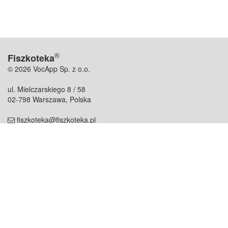
®
Fiszkoteka
© 2026 VocApp Sp. z o.o.
ul. Mielczarskiego 8 / 58
02-798 Warszawa, Polska
fiszkoteka@fiszkoteka.pl
NIP: 951 245 79 19
REGON: 369 727 696