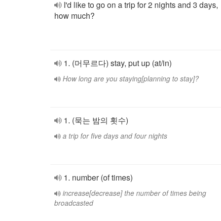
I'd like to go on a trip for 2 nights and 3 days,
how much?
1. (머무르다) stay, put up (at/in)
How long are you staying[planning to stay]?
1. (묵는 밤의 횟수)
a trip for five days and four nights
1. number (of times)
increase[decrease] the number of times being
broadcasted