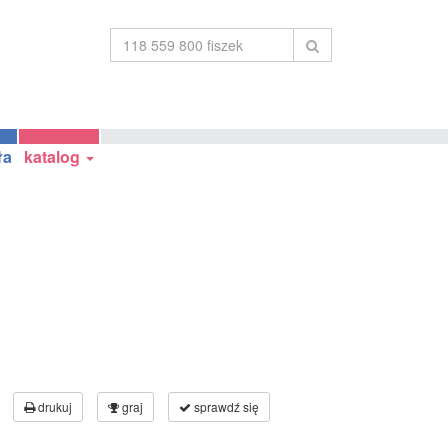
ła
katalog
drukuj
graj
sprawdź się