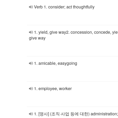
Verb 1. consider; act thoughtfully
1. yield, give way2. concession, concede, yie
give way
1. amicable, easygoing
1. employee, worker
1. [명사] (조직·사업 등에 대한) administration;