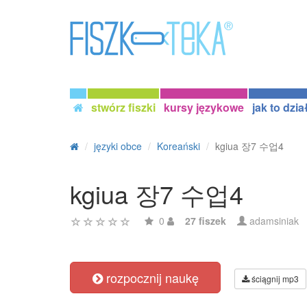
stwórz fiszki
kursy językowe
jak to dzia
języki obce
Koreański
kgiua 장7 수업4
kgiua 장7 수업4
0
27 fiszek
adamsiniak
rozpocznij naukę
ściągnij mp3