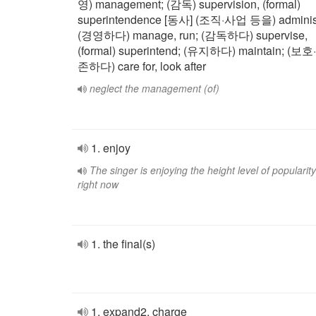
영) management; (감독) supervision, (formal)
superintendence [동사] (조직·사업 등을) administ
(경영하다) manage, run; (감독하다) supervise,
(formal) superintend; (유지하다) maintain; (보호
존하다) care for, look after
neglect the management (of)
1. enjoy
The singer is enjoying the height level of popularity
right now
1. the final(s)
1. expand2. charge