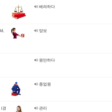
배려하다
ld,
양보
원만하다
종업원
 (경
관리