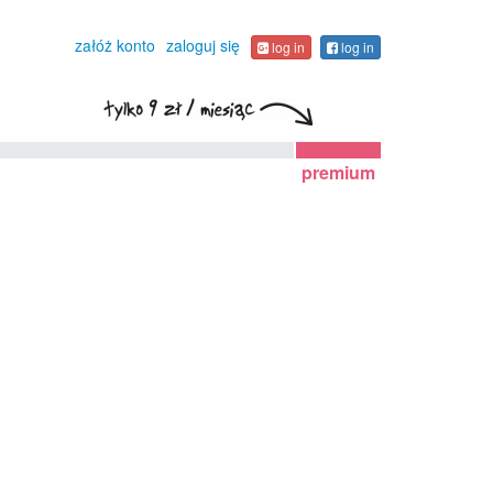
załóż konto
zaloguj się
log in
log in
premium