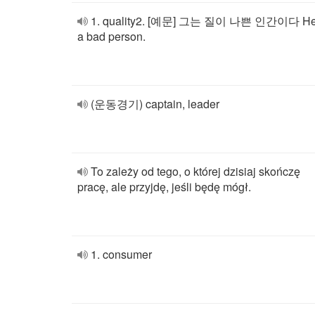
1. quality2. [예문] 그는 질이 나쁜 인간이다 He
a bad person.
(운동경기) captain, leader
To zależy od tego, o której dzisiaj skończę
pracę, ale przyjdę, jeśli będę mógł.
1. consumer