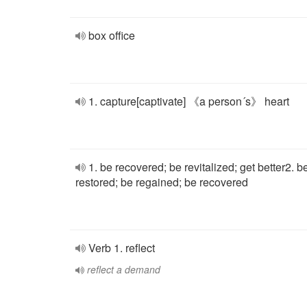
box office
1. capture[captivate] 《a person´s》 heart
1. be recovered; be revitalized; get better2. b
restored; be regained; be recovered
Verb 1. reflect
reflect a demand