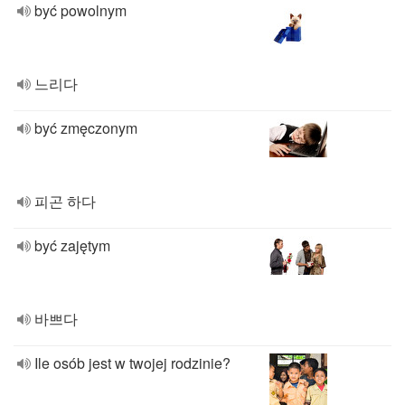
być powolnym
느리다
być zmęczonym
피곤 하다
być zajętym
바쁘다
Ile osób jest w twojej rodzinie?