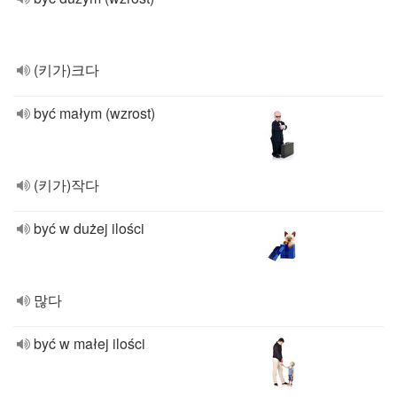
(키가)크다
być małym (wzrost)
(키가)작다
być w dużej ilości
많다
być w małej ilości