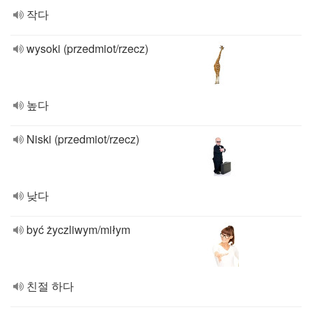
작다
wysoki (przedmiot/rzecz)
높다
Niski (przedmiot/rzecz)
낮다
być życzliwym/miłym
친절 하다