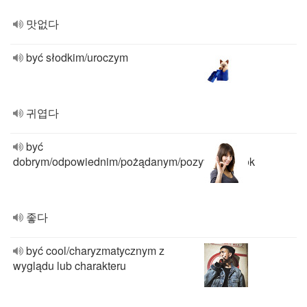
맛없다
być słodkim/uroczym
귀엽다
być
dobrym/odpowiednim/pożądanym/pozytywnym/ok
좋다
być cool/charyzmatycznym z
wyglądu lub charakteru