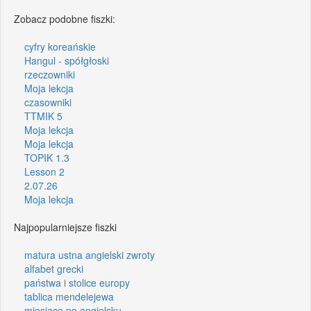
Zobacz podobne fiszki:
cyfry koreańskie
Hangul - spółgłoski
rzeczowniki
Moja lekcja
czasowniki
TTMIK 5
Moja lekcja
Moja lekcja
TOPIK 1.3
Lesson 2
2.07.26
Moja lekcja
Najpopularniejsze fiszki
matura ustna angielski zwroty
alfabet grecki
państwa i stolice europy
tablica mendelejewa
miesiące po angielsku