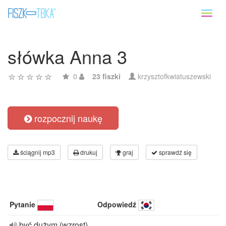
Toggl
naviga
słówka Anna 3
0
23 fiszki
krzysztofkwiatuszewski
rozpocznij naukę
ściągnij mp3
drukuj
graj
sprawdź się
Pytanie
Odpowiedź
być dużym (wzrost)