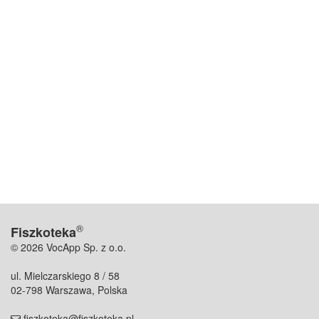
®
Fiszkoteka
© 2026 VocApp Sp. z o.o.
ul. Mielczarskiego 8 / 58
02-798 Warszawa, Polska
fiszkoteka@fiszkoteka.pl