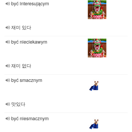
być interesującym
재미 있다
być nieciekawym
재미 없다
być smacznym
맛있다
być niesmacznym